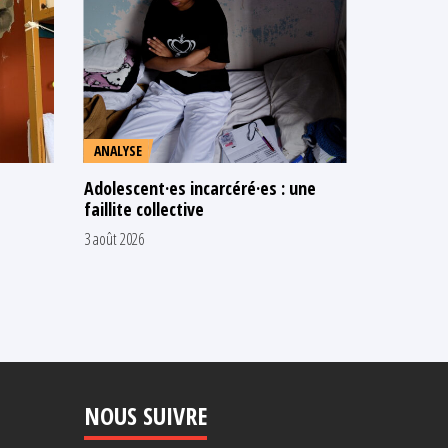
ANALYSE
COMMUNI
Adolescent·es incarcéré·es : une
N’attendo
faillite collective
les adult
chaud
3 août 2026
16 juillet 2026
NOUS SUIVRE