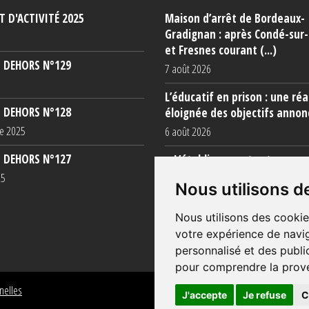
 D'ACTIVITÉ 2025
Maison d’arrêt de Bordeaux-
Gradignan : après Condé-sur
et Fresnes courant (...)
 DEHORS N°129
7 août 2026
L’éducatif en prison : une réa
 DEHORS N°128
éloignée des objectifs annon
e 2025
6 août 2026
 DEHORS N°127
« L’établissement est une po
totale »
25
Nous utilisons d
5 août 2026
Nous utilisons des cookie
votre expérience de navig
personnalisé et des public
pour comprendre la prove
nelles
J'accepte
Je refuse
C