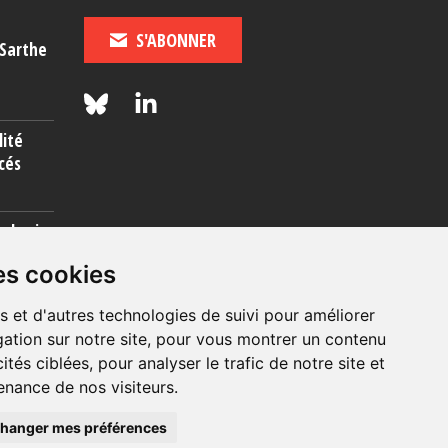
S'ABONNER
-Sarthe
lité
cés
rcherie
es cookies
s et d'autres technologies de suivi pour améliorer
ation sur notre site, pour vous montrer un contenu
ités ciblées, pour analyser le trafic de notre site et
nance de nos visiteurs.
© 2026, OIP Section FR
hanger mes préférences