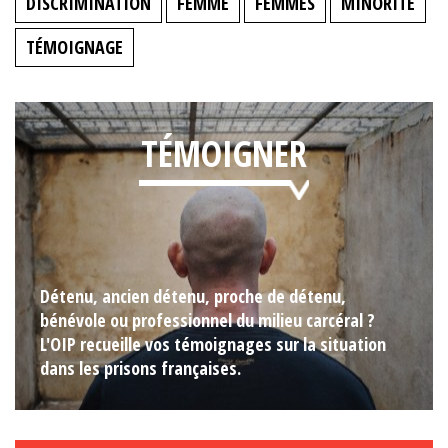
DISCRIMINATION
FEMME
FEMMES
MINORITÉ
TÉMOIGNAGE
TÉMOIGNER
Détenu, ancien détenu, proche de détenu,
bénévole ou professionnel du milieu carcéral ?
L'OIP recueille vos témoignages sur la situation
dans les prisons françaises.