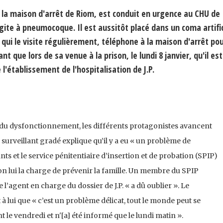
é à la maison d'arrêt de Riom, est conduit en urgence au CHU de
te à pneumocoque. Il est aussitôt placé dans un coma artifici
, qui le visite régulièrement, téléphone à la maison d'arrêt po
nt que lors de sa venue à la prison, le lundi 8 janvier, qu'il est
 l'établissement de l'hospitalisation de J.P.
s du dysfonctionnement, les différents protagonistes avancent
 surveillant gradé explique qu’il y a eu « un problème de
ts et le service pénitentiaire d’insertion et de probation (SPIP)
lon lui la charge de prévenir la famille. Un membre du SPIP
ue l’agent en charge du dossier de J.P. « a dû oublier ». Le
à lui que « c’est un problème délicat, tout le monde peut se
ent le vendredi et n'[a] été informé que le lundi matin ».