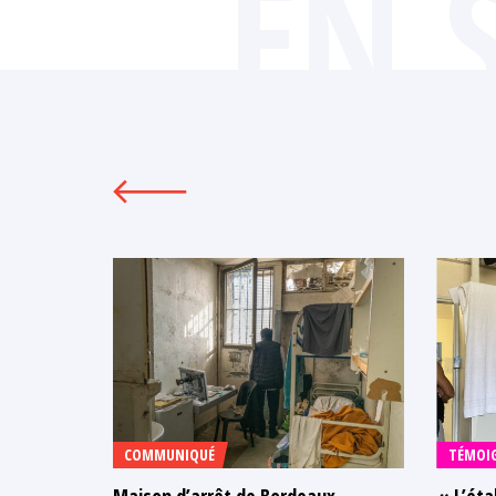
EN 
COMMUNIQUÉ
TÉMOI
Maison d’arrêt de Bordeaux-
« L’éta