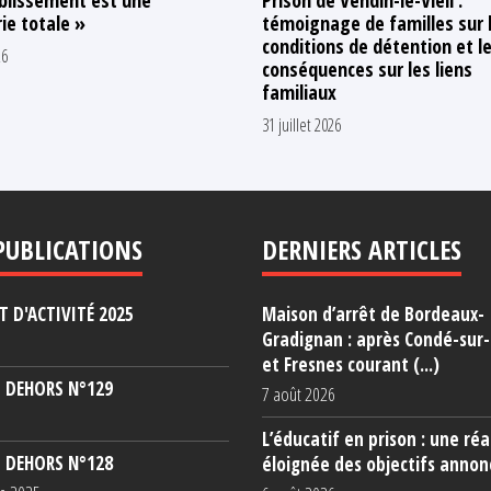
ie totale »
témoignage de familles sur 
conditions de détention et l
26
conséquences sur les liens
familiaux
31 juillet 2026
PUBLICATIONS
DERNIERS ARTICLES
 D'ACTIVITÉ 2025
Maison d’arrêt de Bordeaux-
Gradignan : après Condé-sur
et Fresnes courant (...)
 DEHORS N°129
7 août 2026
L’éducatif en prison : une réa
 DEHORS N°128
éloignée des objectifs annon