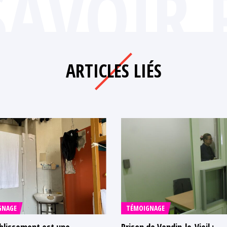
SAVOIR 
ARTICLES LIÉS
GNAGE
TÉMOIGNAGE
blissement est une
Prison de Vendin-le-Vieil :