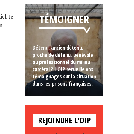
TÉMOIGNER
el. Le
ur
Détenu, ancien détenu,
proche de détenu, bénévole
ou professionnel du milieu
carcéral ? L'OIP recueille vos
témoignages sur la situation
dans les prisons françaises.
REJOINDRE L'OIP