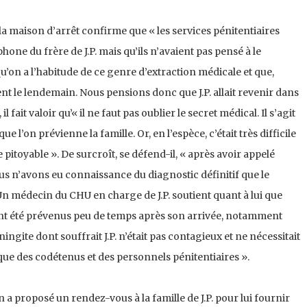
 la maison d’arrêt confirme que « les services pénitentiaires
one du frère de J.P. mais qu’ils n’avaient pas pensé à le
r qu’on a l’habitude de ce genre d’extraction médicale et que,
t le lendemain. Nous pensions donc que J.P. allait revenir dans
fait valoir qu’« il ne faut pas oublier le secret médical. Il s’agit
e l’on prévienne la famille. Or, en l’espèce, c’était très difficile
ue pitoyable ». De surcroît, se défend-il, « après avoir appelé
nous n’avons eu connaissance du diagnostic définitif que le
n médecin du CHU en charge de J.P. soutient quant à lui que
 ont été prévenus peu de temps après son arrivée, notamment
ngite dont souffrait J.P. n’était pas contagieux et ne nécessitait
ue des codétenus et des personnels pénitentiaires ».
on a proposé un rendez-vous à la famille de J.P. pour lui fournir