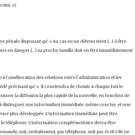
celui-ci.
re pénale disposant qu’ « Au cas ou un détenu vient (…) à être
urs en danger (…) sa proche famille doit en être immédiatement
e à l’amélioration des relations entre l’administration et les
é précisant qu’ « Il conviendra de choisir à chaque fois le
rer la diffusion la plus rapide de la nouvelle, en fonction de
e à distinguer une information immédiate, même concise, et une
ure plus développée. L’information immédiate peut être
 le téléphone. L’information complémentaire devra être
demande, soit, verbalement, par téléphone, soit par écrit s’ils ne