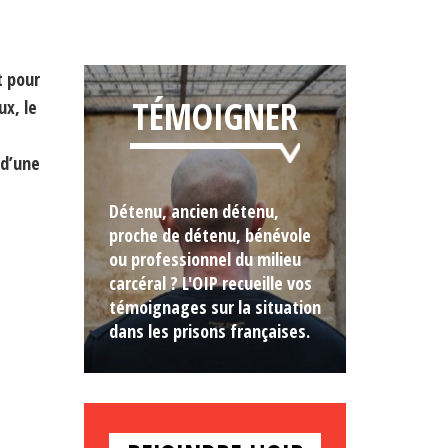
t pour
TÉMOIGNER
x, le
 d’une
Détenu, ancien détenu,
proche de détenu, bénévole
ou professionnel du milieu
carcéral ? L'OIP recueille vos
témoignages sur la situation
dans les prisons françaises.