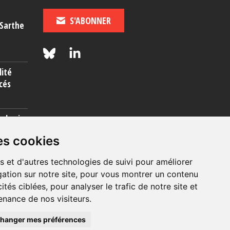
S'ABONNER
-Sarthe
lité
cés
rcherie
es cookies
s et d'autres technologies de suivi pour améliorer
ation sur notre site, pour vous montrer un contenu
ités ciblées, pour analyser le trafic de notre site et
nance de nos visiteurs.
© 2026, OIP Section FR
hanger mes préférences