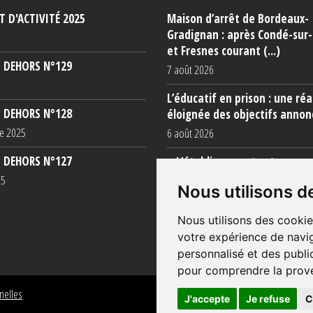
 D'ACTIVITÉ 2025
Maison d’arrêt de Bordeaux-
Gradignan : après Condé-sur
et Fresnes courant (...)
 DEHORS N°129
7 août 2026
L’éducatif en prison : une réa
 DEHORS N°128
éloignée des objectifs annon
e 2025
6 août 2026
 DEHORS N°127
« L’établissement est une po
totale »
25
Nous utilisons d
5 août 2026
Nous utilisons des cookie
votre expérience de navig
personnalisé et des public
pour comprendre la prove
nelles
J'accepte
Je refuse
C