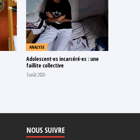
ANALYSE
TÉMOIGNA
Adolescent·es incarcéré·es : une
Prison de 
faillite collective
témoignag
condition
3 août 2026
conséquen
familiaux
31 juillet 2026
NOUS SUIVRE