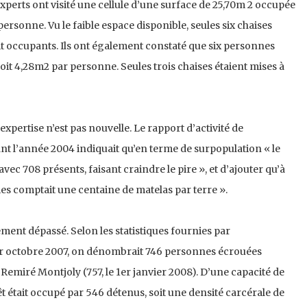
experts ont visité une cellule d’une surface de 25,70m 2 occupée
personne. Vu le faible espace disponible, seules six chaises
uit occupants. Ils ont également constaté que six personnes
oit 4,28m2 par personne. Seules trois chaises étaient mises à
’expertise n’est pas nouvelle. Le rapport d’activité de
ant l’année 2004 indiquait qu’en terme de surpopulation « le
avec 708 présents, faisant craindre le pire », et d’ajouter qu’à
es comptait une centaine de matelas par terre ».
ement dépassé. Selon les statistiques fournies par
1er octobre 2007, on dénombrait 746 personnes écrouées
Remiré Montjoly (757, le 1er janvier 2008). D’une capacité de
êt était occupé par 546 détenus, soit une densité carcérale de