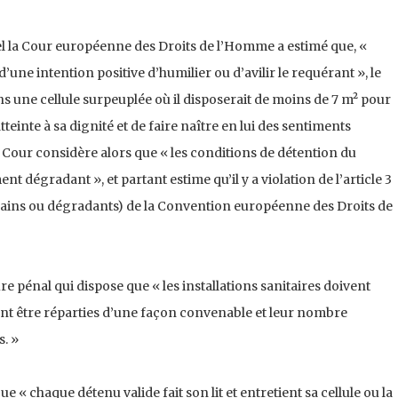
uel la Cour européenne des Droits de l’Homme a estimé que, «
une intention positive d’humilier ou d’avilir le requérant », le
ns une cellule surpeuplée où il disposerait de moins de 7 m² pour
einte à sa dignité et de faire naître en lui des sentiments
a Cour considère alors que « les conditions de détention du
t dégradant », et partant estime qu’il y a violation de l’article 3
mains ou dégradants) de la Convention européenne des Droits de
re pénal qui dispose que « les installations sanitaires doivent
vent être réparties d’une façon convenable et leur nombre
s. »
e « chaque détenu valide fait son lit et entretient sa cellule ou la