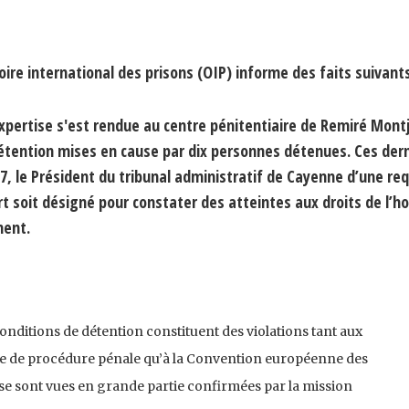
oire international des prisons (OIP) informe des faits suivants
expertise s'est rendue au centre pénitentiaire de Remiré Montj
détention mises en cause par dix personnes détenues. Ces der
07, le Président du tribunal administratif de Cayenne d’une re
rt soit désigné pour constater des atteintes aux droits de l’
ment.
onditions de détention constituent des violations tant aux
de de procédure pénale qu’à la Convention européenne des
se sont vues en grande partie confirmées par la mission