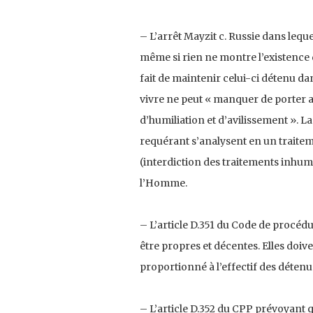
– L’arrêt Mayzit c. Russie dans leq
même si rien ne montre l’existence d’
fait de maintenir celui-ci détenu da
vivre ne peut « manquer de porter att
d’humiliation et d’avilissement ». L
requérant s’analysent en un traitemen
(interdiction des traitements inhu
l’Homme.
– L’article D.351 du Code de procédu
être propres et décentes. Elles doi
proportionné à l’effectif des détenu
– L’article D.352 du CPP prévoyant qu