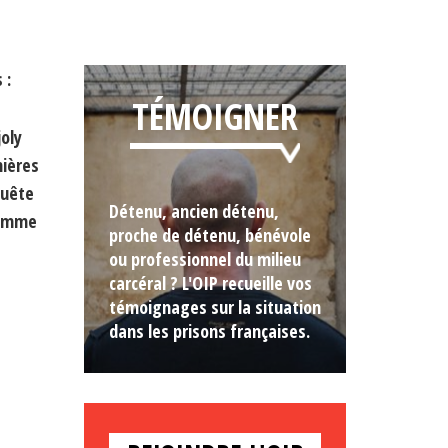
 :
TÉMOIGNER
oly
nières
quête
Détenu, ancien détenu,
homme
proche de détenu, bénévole
ou professionnel du milieu
carcéral ? L'OIP recueille vos
témoignages sur la situation
dans les prisons françaises.