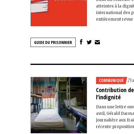
atteintes à la dign
international des p
entièrement revue et
GUIDE DU PRISONNIER
29 a
COMMUNIQUÉ
Contribution de
l’indignité
Dans une lettre ouv
avril, Gérald Darma
journalière aux fra
récente proposition 