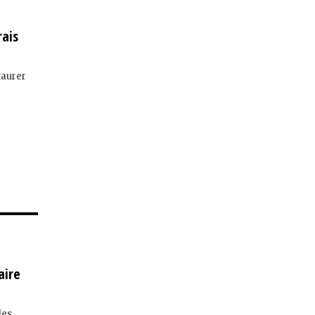
rais
taurer
aire
les