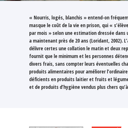
« Nourris, logés, blanchis » entend-on fréque
téléviseur ou d’un réfrigérateur (respectivement 1
masque le coût de la vie en prison, qui « s’élè
par mois), ou encore achat d’unités télépho
par mois » selon une estimation dressée dans u
proches. L’accès au téléphone (en cabine, et de
a maintenant près de 20 ans (Loridant, 2002). L
poignée d’établissements) est très onéreux en
délivre certes une collation le matin et deux rep
par mois pour 20 minutes d’appel quotidien v
fournit que le minimum et les personnes détenu
l’étranger ou les collectivités d’outre-mer, un se
divers frais, sans compter leurs éventuelles ch
produits alimentaires pour améliorer l’ordinair
déficients en produits laitier et fruits et légu
et de produits d’hygiène vendus plus chers qu’à 