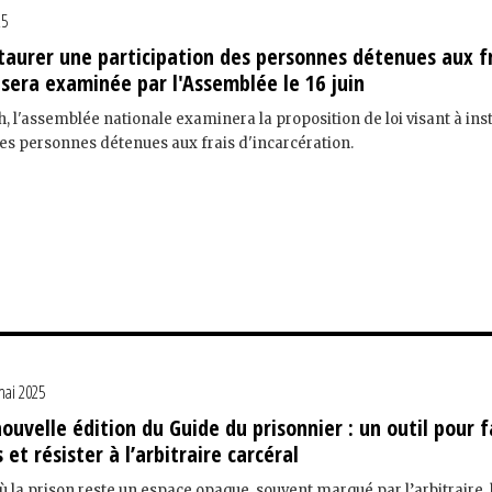
25
staurer une participation des personnes détenues aux f
 sera examinée par l'Assemblée le 16 juin
15h, l'assemblée nationale examinera la proposition de loi visant à ins
des personnes détenues aux frais d'incarcération.
mai 2025
nouvelle édition du Guide du prisonnier : un outil pour f
s et résister à l’arbitraire carcéral
 la prison reste un espace opaque, souvent marqué par l’arbitraire, 