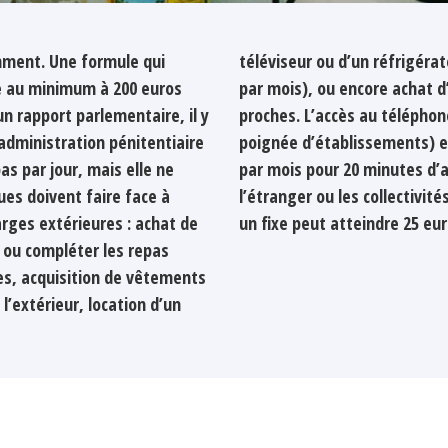
mment. Une formule qui
4,15 euros et 7,50 euros
ve au minimum à 200 euros
niques pour appeler des
n rapport parlementaire, il y
puis peu, en cellule dans une
’administration pénitentiaire
 prison : jusqu’à 110 euros
as par jour, mais elle ne
ers des portables (vers
es doivent faire face à
ul appel de 20 minutes sur
arges extérieures : achat de
un fixe peut atteindre 25 eur
e ou compléter les repas
mes, acquisition de vêtements
l’extérieur, location d’un