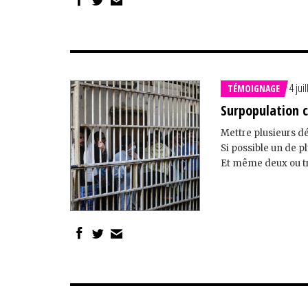
4 jui
TÉMOIGNAGE
Surpopulation c
Mettre plusieurs d
Si possible un de p
Et même deux ou tro