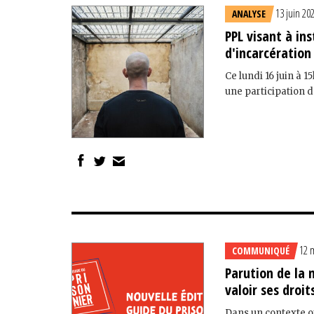
13 juin 20
ANALYSE
PPL visant à in
d'incarcération
Ce lundi 16 juin à 
une participation 
12 
COMMUNIQUÉ
Parution de la 
valoir ses droit
Dans un contexte où