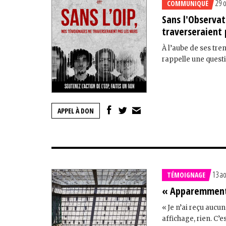
29 
COMMUNIQUÉ
Sans l'Observat
traverseraient 
À l’aube de ses tre
rappelle une questio
APPEL À DON
13 a
TÉMOIGNAGE
« Apparemment, 
« Je n’ai reçu aucu
affichage, rien. C’