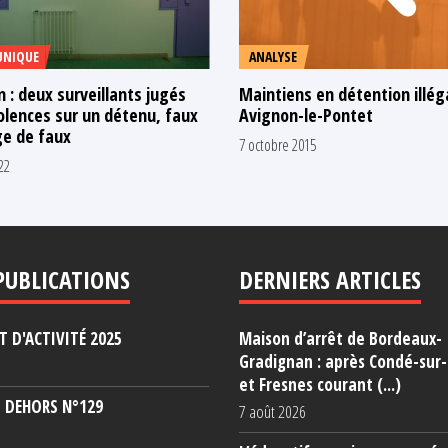
NIQUE
ANALYSE
 : deux surveillants jugés
Maintiens en détention illég
olences sur un détenu, faux
Avignon-le-Pontet
ge de faux
7 octobre 2015
22
PUBLICATIONS
DERNIERS ARTICLES
 D'ACTIVITÉ 2025
Maison d’arrêt de Bordeaux-
Gradignan : après Condé-sur
et Fresnes courant (...)
 DEHORS N°129
7 août 2026