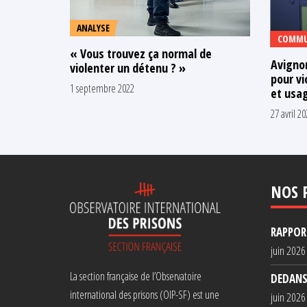
ANALYSE
COMMU
« Vous trouvez ça normal de
Avignon
violenter un détenu ? »
pour vi
1 septembre 2022
et usa
27 avril 20
NOS 
RAPPORT
juin 2026
La section française de l’Observatoire
DEDANS
international des prisons (OIP-SF) est une
juin 2026