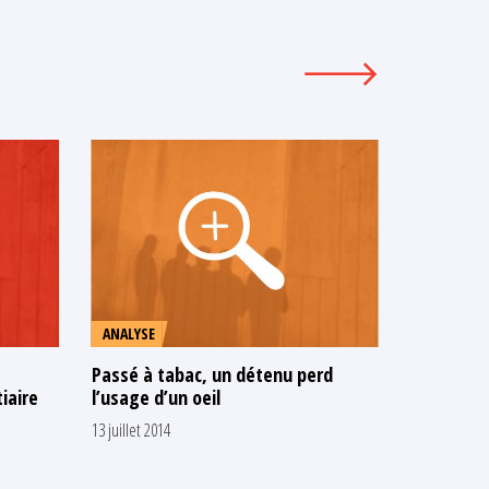
ANALYSE
COMMUNI
Passé à tabac, un détenu perd
Bourg-en-
iaire
l’usage d’un oeil
empêché d
de son on
13 juillet 2014
17 avril 2014