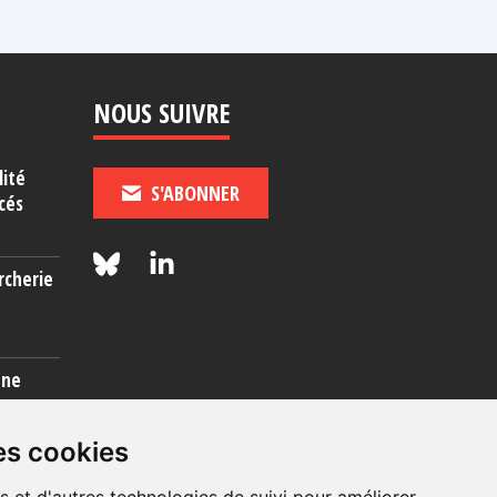
NOUS SUIVRE
lité
S'ABONNER
cés
rcherie
une
es cookies