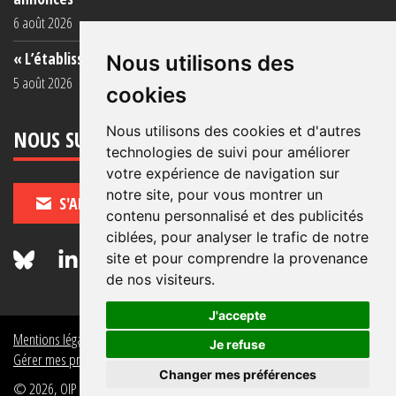
6 août 2026
« L’établissement est une porcherie totale »
Nous utilisons des
5 août 2026
cookies
Nous utilisons des cookies et d'autres
NOUS SUIVRE
technologies de suivi pour améliorer
votre expérience de navigation sur
notre site, pour vous montrer un
S'ABONNER
contenu personnalisé et des publicités
ciblées, pour analyser le trafic de notre
site et pour comprendre la provenance
de nos visiteurs.
J'accepte
Mentions légales
Crédits
Politique de données personnelles
Je refuse
Gérer mes préférences de données personnelles
Changer mes préférences
© 2026, OIP Section FR