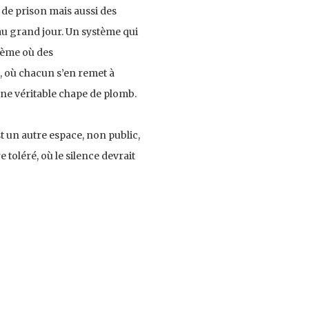
 de prison mais aussi des
 au grand jour. Un système qui
tème où des
, où chacun s’en remet à
 une véritable chape de plomb.
st un autre espace, non public,
 toléré, où le silence devrait