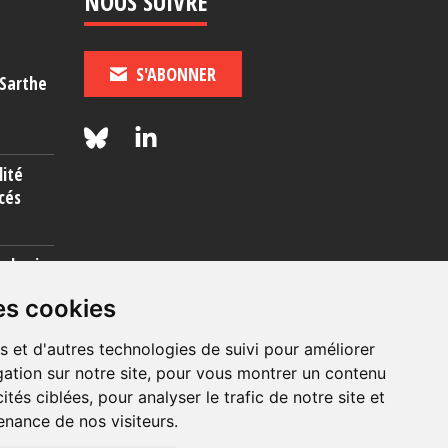
NOUS SUIVRE
S'ABONNER
-Sarthe
lité
cés
rcherie
es cookies
s et d'autres technologies de suivi pour améliorer
ation sur notre site, pour vous montrer un contenu
ités ciblées, pour analyser le trafic de notre site et
nance de nos visiteurs.