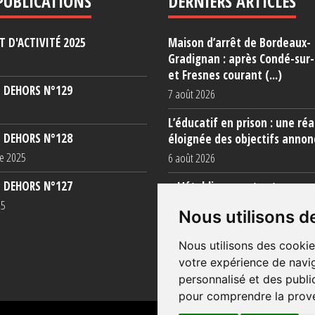
PUBLICATIONS
DERNIERS ARTICLES
 D'ACTIVITÉ 2025
Maison d’arrêt de Bordeaux-
Gradignan : après Condé-sur
et Fresnes courant (...)
 DEHORS N°129
7 août 2026
L’éducatif en prison : une réa
 DEHORS N°128
éloignée des objectifs annon
e 2025
6 août 2026
 DEHORS N°127
« L’établissement est une po
totale »
25
Nous utilisons d
5 août 2026
Nous utilisons des cookie
votre expérience de navig
personnalisé et des public
pour comprendre la prove