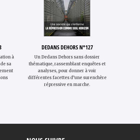
8
DEDANS DEHORS N°127
Rapp
Observa
ation à
Un Dedans Dehors sans dossier
 de sa
thématique, rassemblant enquêtes et
L’Obser
rgement
analyses, pour donner à voir
prisons –
sons
différentes facettes d’une surenchère
publie so
répressive en marche.
un moment
droits f