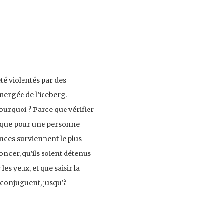
té violentés par des
mergée de l’iceberg.
Pourquoi ? Parce que vérifier
ce que pour une personne
ences surviennent le plus
oncer, qu’ils soient détenus
es yeux, et que saisir la
 conjuguent, jusqu’à