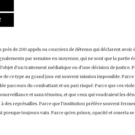
T
çu près de 200 appels ou courriers de détenus qui déclarent avoir é
ignalements par semaine en moyenne, qui ne sont que la partie é
t l’objet d’un traitement médiatique ou d’une décision de justice. 
aire de ce type au grand jour est souvent mission impossible. Par
able parcours du combattant et un pari risqué. Parce que ces viol
osurveillance et sans témoins, et que ceux qui voudraient les dén
à des représailles. Parce que l’institution préfère souvent fermer l
st presque toujours vain. Parce qu’en prison, opacité et omerta se