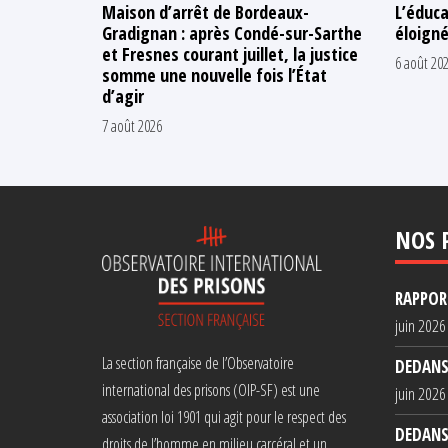
Maison d’arrêt de Bordeaux-
L’éduca
Gradignan : après Condé-sur-Sarthe
éloigné
et Fresnes courant juillet, la justice
6 août 20
somme une nouvelle fois l’État
d’agir
7 août 2026
NOS 
RAPPORT
juin 2026
La section française de l’Observatoire
DEDANS
international des prisons (OIP-SF) est une
juin 2026
association loi 1901 qui agit pour le respect des
DEDANS
droits de l’homme en milieu carcéral et un