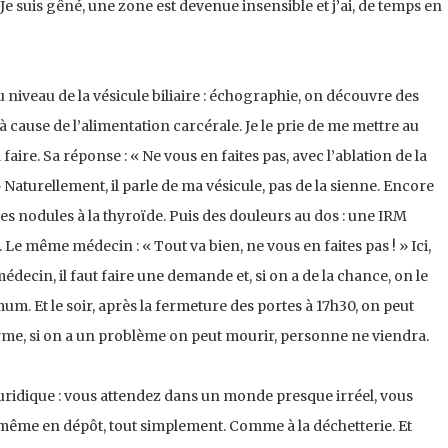
Je suis gêné, une zone est devenue insensible et j’ai, de temps en
niveau de la vésicule biliaire : échographie, on découvre des
à cause de l’alimentation carcérale. Je le prie de me mettre au
aire. Sa réponse : « Ne vous en faites pas, avec l’ablation de la
 Naturellement, il parle de ma vésicule, pas de la sienne. Encore
s nodules à la thyroïde. Puis des douleurs au dos : une IRM
e même médecin : « Tout va bien, ne vous en faites pas ! » Ici,
decin, il faut faire une demande et, si on a de la chance, on le
m. Et le soir, après la fermeture des portes à 17h30, on peut
arme, si on a un problème on peut mourir, personne ne viendra.
nte juridique : vous attendez dans un monde presque irréel, vous
 même en dépôt, tout simplement. Comme à la déchetterie. Et