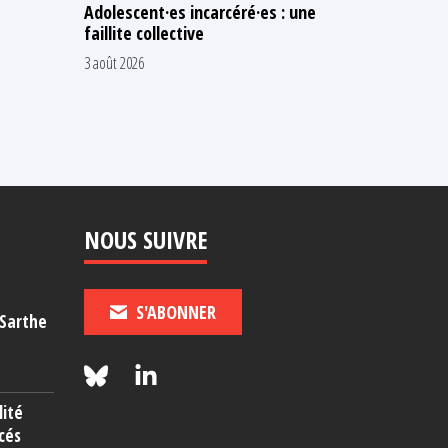
Adolescent·es incarcéré·es : une
N’attendo
faillite collective
les adult
chaud
3 août 2026
16 juillet 2026
NOUS SUIVRE
S'ABONNER
-Sarthe
lité
cés