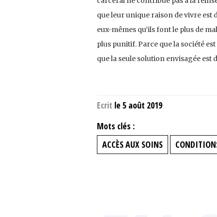
carcéral ne contribue pas à la réins
que leur unique raison de vivre est 
eux-mêmes qu’ils font le plus de mal,
plus punitif. Parce que la société es
que la seule solution envisagée est 
Ecrit
le 5 août 2019
Mots clés :
ACCÈS AUX SOINS
CONDITION