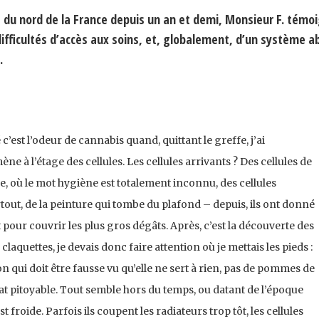
 du nord de la France depuis un an et demi, Monsieur F. témo
difficultés d’accès aux soins, et, globalement, d’un système a
.
’est l’odeur de cannabis quand, quittant le greffe, j’ai
e à l’étage des cellules. Les cellules arrivants ? Des cellules de
e, où le mot hygiène est totalement inconnu, des cellules
tout, de la peinture qui tombe du plafond – depuis, ils ont donné
t pour couvrir les plus gros dégâts. Après, c’est la découverte des
claquettes, je devais donc faire attention où je mettais les pieds :
on qui doit être fausse vu qu’elle ne sert à rien, pas de pommes de
at pitoyable. Tout semble hors du temps, ou datant de l’époque
t froide. Parfois ils coupent les radiateurs trop tôt, les cellules