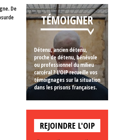
igne. De
TÉMOIGNER
bsurde
Détenu, ancien détenu,
proche de détenu, bénévole
ou professionnel du milieu
carcéral ? L'OIP recueille vos
témoignages sur la situation
dans les prisons françaises.
REJOINDRE L'OIP