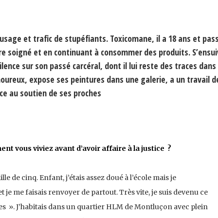
 usage et trafic de stupéfiants. Toxicomane, il a 18 ans et pas
tre soigné et en continuant à consommer des produits. S’ensu
ence sur son passé carcéral, dont il lui reste des traces dans 
moureux, expose ses peintures dans une galerie, a un travail d
âce au soutien de ses proches
 vous viviez avant d’avoir affaire à la justice ?
lle de cinq. Enfant, j’étais assez doué à l’école mais je
et je me faisais renvoyer de partout. Très vite, je suis devenu ce
es ». J’habitais dans un quartier HLM de Montluçon avec plein