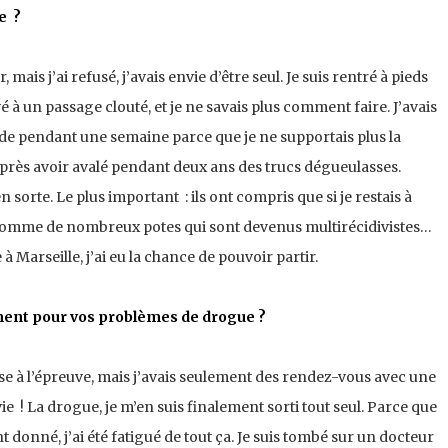
ie ?
mais j’ai refusé, j’avais envie d’être seul. Je suis rentré à pieds
rivé à un passage clouté, et je ne savais plus comment faire. J’avais
lade pendant une semaine parce que je ne supportais plus la
près avoir avalé pendant deux ans des trucs dégueulasses.
n sorte. Le plus important : ils ont compris que si je restais à
Comme de nombreux potes qui sont devenus multirécidivistes…
à Marseille, j’ai eu la chance de pouvoir partir.
ment pour vos problèmes de drogue ?
ise à l’épreuve, mais j’avais seulement des rendez-vous avec une
vie ! La drogue, je m’en suis finalement sorti tout seul. Parce que
 donné, j’ai été fatigué de tout ça. Je suis tombé sur un docteur