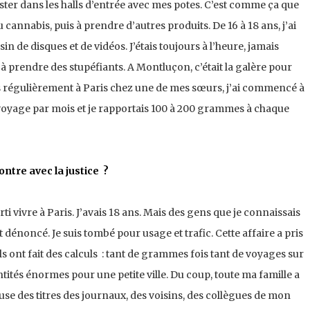
rester dans les halls d’entrée avec mes potes. C’est comme ça que
cannabis, puis à prendre d’autres produits. De 16 à 18 ans, j’ai
 de disques et de vidéos. J’étais toujours à l’heure, jamais
 à prendre des stupéfiants. A Montluçon, c’était la galère pour
s régulièrement à Paris chez une de mes sœurs, j’ai commencé à
voyage par mois et je rapportais 100 à 200 grammes à chaque
ntre avec la justice ?
i vivre à Paris. J’avais 18 ans. Mais des gens que je connaissais
 dénoncé. Je suis tombé pour usage et trafic. Cette affaire a pris
 ont fait des calculs : tant de grammes fois tant de voyages sur
ntités énormes pour une petite ville. Du coup, toute ma famille a
se des titres des journaux, des voisins, des collègues de mon