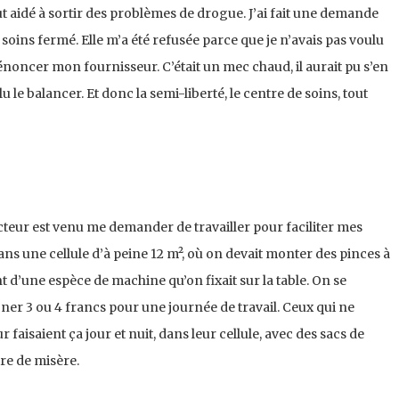
t aidé à sortir des problèmes de drogue. J’ai fait une demande
oins fermé. Elle m’a été refusée parce que je n’avais pas voulu
dénoncer mon fournisseur. C’était un mec chaud, il aurait pu s’en
u le balancer. Et donc la semi-liberté, le centre de soins, tout
?
cteur est venu me demander de travailler pour faciliter mes
dans une cellule d’à peine 12 m², où on devait monter des pinces à
t d’une espèce de machine qu’on fixait sur la table. On se
agner 3 ou 4 francs pour une journée de travail. Ceux qui ne
 faisaient ça jour et nuit, dans leur cellule, avec des sacs de
ire de misère.