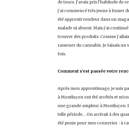
de tours. J’avais pris l’habitude de 
j’ai commencé très jeune à fumer du 
été apprenti vendeur dans un magasin
malade ni absent. Mais j’ai continué
trouver des produits. Comme j’allai
ramener du cannabis. Je faisais un 
fois.
Comment s’est passée votre renco
Après mon apprentissage, je suis part
à Montluçon ont été arrêtés et m’ont
une grande ampleur à Montluçon. Ils
telle période… On arrivait à des qua
été punie pour mes conneries : à cau