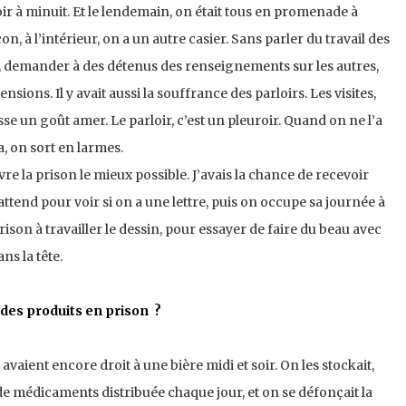
e soir à minuit. Et le lendemain, on était tous en promenade à
çon, à l’intérieur, on a un autre casier. Sans parler du travail des
s, demander à des détenus des renseignements sur les autres,
ensions. Il y avait aussi la souffrance des parloirs. Les visites,
sse un goût amer. Le parloir, c’est un pleuroir. Quand on ne l’a
a, on sort en larmes.
vre la prison le mieux possible. J’avais la chance de recevoir
ttend pour voir si on a une lettre, puis on occupe sa journée à
son à travailler le dessin, pour essayer de faire du beau avec
ns la tête.
des produits en prison ?
 avaient encore droit à une bière midi et soir. On les stockait,
 de médicaments distribuée chaque jour, et on se défonçait la