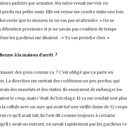
lusieurs parloirs par semaine. Ma mère venait me voir en
 perdu ma petite amie. Elle est venue me rendre visite une fois.
ai plus envie que tu viennes, tu ne vas pas m’attendre. » On se
en détention provisoire et je ne savais pas combien de temps
r. Même les gardiens me disaient : « Tu vas prendre cher. »
dienne à la maison d’arrêt ?
ntasser des gens comme ça ? C’est obligé que ça parte en
ants. La direction me mettait des codétenus un peu perdus, qui
’avais des mandats et des visites. Ils essayaient de mélanger les
aient le coup, mais c’était du bricolage. Et ça me rendait tout plus
 la cellule avec un mec qui avait tué une vieille dame de 32 coups
nt ce qu’il avait fait, ils l’ont dit comme toujours à certains
s qu’il y avait un entrant, on savait rapidement par les gardiens ce