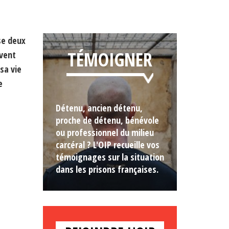
se deux
TÉMOIGNER
ivent
sa vie
e
Détenu, ancien détenu,
proche de détenu, bénévole
ou professionnel du milieu
carcéral ? L'OIP recueille vos
témoignages sur la situation
dans les prisons françaises.