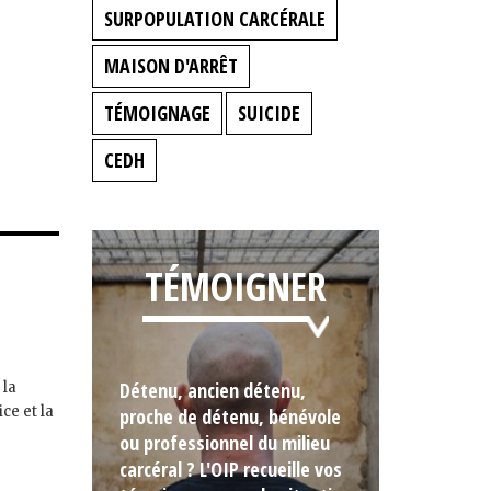
SURPOPULATION CARCÉRALE
MAISON D'ARRÊT
TÉMOIGNAGE
SUICIDE
CEDH
TÉMOIGNER
Détenu, ancien détenu,
 la
ce et la
proche de détenu, bénévole
ou professionnel du milieu
carcéral ? L'OIP recueille vos