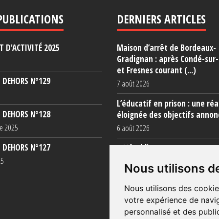
PUBLICATIONS
DERNIERS ARTICLES
 D'ACTIVITÉ 2025
Maison d’arrêt de Bordeaux-
Gradignan : après Condé-sur
et Fresnes courant (...)
 DEHORS N°129
7 août 2026
L’éducatif en prison : une réa
 DEHORS N°128
éloignée des objectifs annon
e 2025
6 août 2026
 DEHORS N°127
« L’établissement est une po
totale »
25
Nous utilisons d
5 août 2026
Nous utilisons des cookie
votre expérience de navig
personnalisé et des public