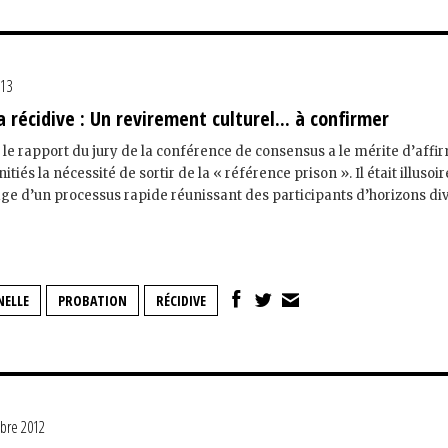
013
a récidive : Un revirement culturel... à confirmer
, le rapport du jury de la conférence de consensus a le mérite d’affi
nitiés la nécessité de sortir de la « référence prison ». Il était illusoir
ge d’un processus rapide réunissant des participants d’horizons div
NELLE
PROBATION
RÉCIDIVE
bre 2012