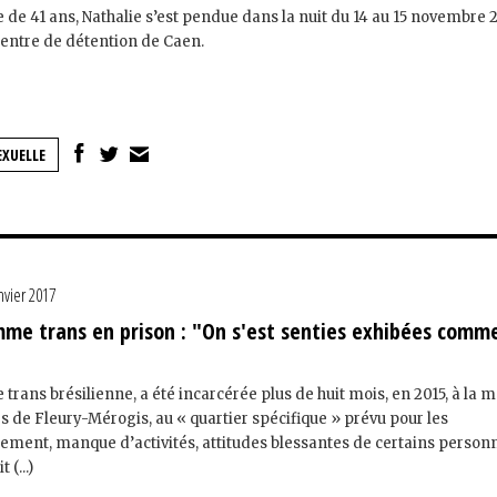
de 41 ans, Nathalie s’est pendue dans la nuit du 14 au 15 novembre 2
centre de détention de Caen.
XUELLE
nvier 2017
mme trans en prison : "On s'est senties exhibées comm
rans brésilienne, a été incarcérée plus de huit mois, en 2015, à la 
 de Fleury-Mérogis, au « quartier spécifique » prévu pour les
lement, manque d’activités, attitudes blessantes de certains personne
(...)