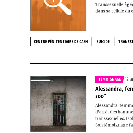
Transsexuelle âgée 
dans sa cellule du 
CENTRE PÉNITENTIAIRE DE CAEN
SUICIDE
TRANSSE
12 ja
TÉMOIGNAGE
Alessandra, fe
zoo"
Alessandra, femme t
d’arrêt des hommes
transsexuelles. Iso
Son témoignage fait 