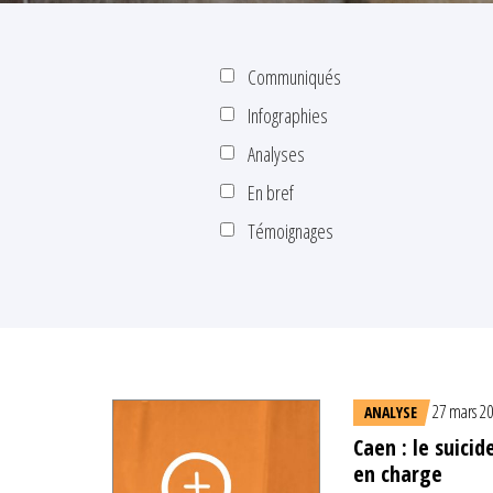
Communiqués
Infographies
Analyses
En bref
Témoignages
27 mars 2
ANALYSE
Caen : le suici
en charge