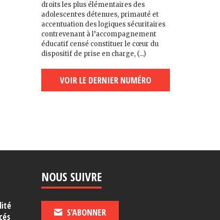
droits les plus élémentaires des
adolescent·es détenu·es, primauté et
accentuation des logiques sécuritaires
contrevenant à l’accompagnement
éducatif censé constituer le cœur du
dispositif de prise en charge, (...)
VOIR LE DERNIER NUMÉRO
NOUS SUIVRE
lité
S'ABONNER
cés