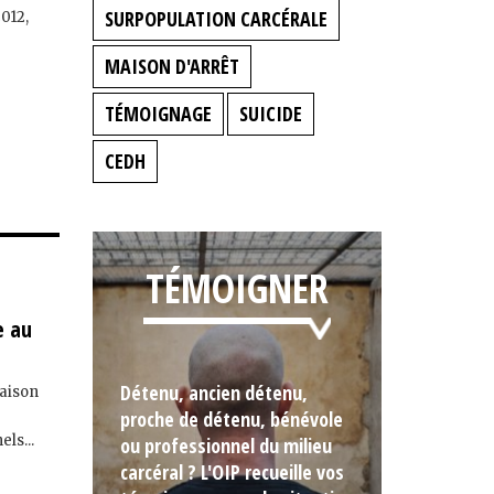
SURPOPULATION CARCÉRALE
012,
MAISON D'ARRÊT
TÉMOIGNAGE
SUICIDE
CEDH
TÉMOIGNER
e au
Détenu, ancien détenu,
maison
proche de détenu, bénévole
ls...
ou professionnel du milieu
carcéral ? L'OIP recueille vos