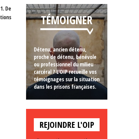
1. De
TÉMOIGNER
ations
Détenu, ancien détenu,
proche de détenu, bénévole
ou professionnel du milieu
carcéral ? L'OIP recueille vos
témoignages sur la situation
dans les prisons françaises.
REJOINDRE L'OIP