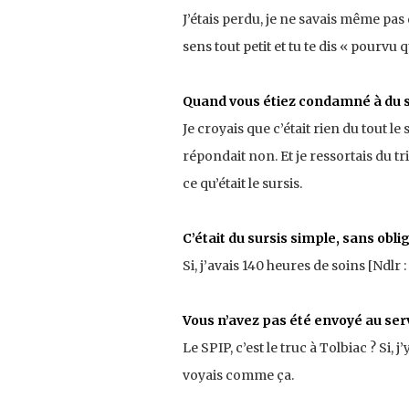
J’étais perdu, je ne savais même pas q
sens tout petit et tu te dis « pourvu q
Quand vous étiez condamné à du su
Je croyais que c’était rien du tout le
répondait non. Et je ressortais du t
ce qu’était le sursis.
C’était du sursis simple, sans obli
Si, j’avais 140 heures de soins [Ndlr : 
Vous n’avez pas été envoyé au serv
Le SPIP, c’est le truc à Tolbiac ? Si, j’
voyais comme ça.