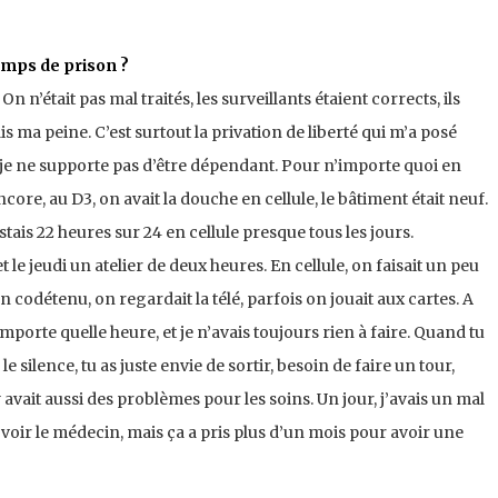
mps de prison ?
n n’était pas mal traités, les surveillants étaient corrects, ils
ais ma peine. C’est surtout la privation de liberté qui m’a posé
je ne supporte pas d’être dépendant. Pour n’importe quoi en
ncore, au D3, on avait la douche en cellule, le bâtiment était neuf.
stais 22 heures sur 24 en cellule presque tous les jours.
le jeudi un atelier de deux heures. En cellule, on faisait un peu
codétenu, on regardait la télé, parfois on jouait aux cartes. A
importe quelle heure, et je n’avais toujours rien à faire. Quand tu
 le silence, tu as juste envie de sortir, besoin de faire un tour,
y avait aussi des problèmes pour les soins. Un jour, j’avais un mal
er voir le médecin, mais ça a pris plus d’un mois pour avoir une