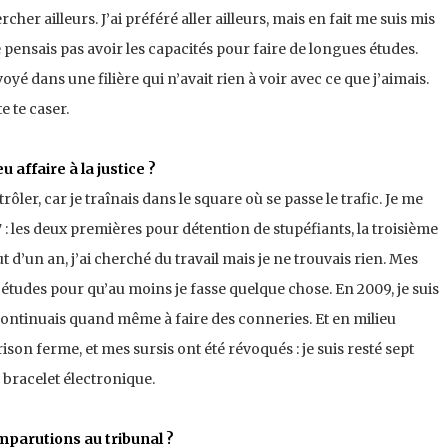
cher ailleurs. J’ai préféré aller ailleurs, mais en fait me suis mis
ne pensais pas avoir les capacités pour faire de longues études.
oyé dans une filière qui n’avait rien à voir avec ce que j’aimais.
e te caser.
affaire à la justice ?
ôler, car je traînais dans le square où se passe le trafic. Je me
07 : les deux premières pour détention de stupéfiants, la troisième
out d’un an, j’ai cherché du travail mais je ne trouvais rien. Mes
études pour qu’au moins je fasse quelque chose. En 2009, je suis
continuais quand même à faire des conneries. Et en milieu
ison ferme, et mes sursis ont été révoqués : je suis resté sept
 bracelet électronique.
parutions au tribunal ?