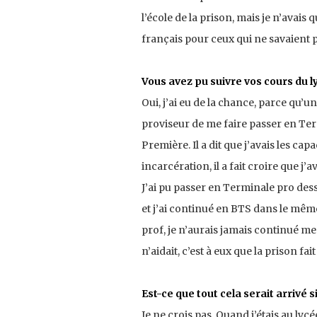
l’école de la prison, mais je n’avais
français pour ceux qui ne savaient pa
Vous avez pu suivre vos cours du l
Oui, j’ai eu de la chance, parce qu’u
proviseur de me faire passer en Term
Première. Il a dit que j’avais les ca
incarcération, il a fait croire que j’a
J’ai pu passer en Terminale pro dess
et j’ai continué en BTS dans le même l
prof, je n’aurais jamais continué mes
n’aidait, c’est à eux que la prison fa
Est-ce que tout cela serait arrivé s
Je ne crois pas. Quand j’étais au ly