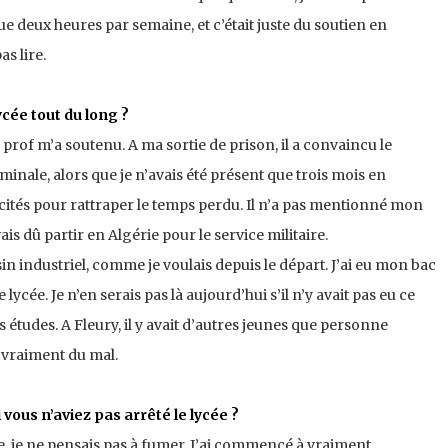
 que deux heures par semaine, et c’était juste du soutien en
s lire.
ycée tout du long ?
n prof m’a soutenu. A ma sortie de prison, il a convaincu le
inale, alors que je n’avais été présent que trois mois en
pacités pour rattraper le temps perdu. Il n’a pas mentionné mon
vais dû partir en Algérie pour le service militaire.
in industriel, comme je voulais depuis le départ. J’ai eu mon bac
ycée. Je n’en serais pas là aujourd’hui s’il n’y avait pas eu ce
 études. A Fleury, il y avait d’autres jeunes que personne
it vraiment du mal.
i vous n’aviez pas arrêté le lycée ?
cée, je ne pensais pas à fumer. J’ai commencé à vraiment