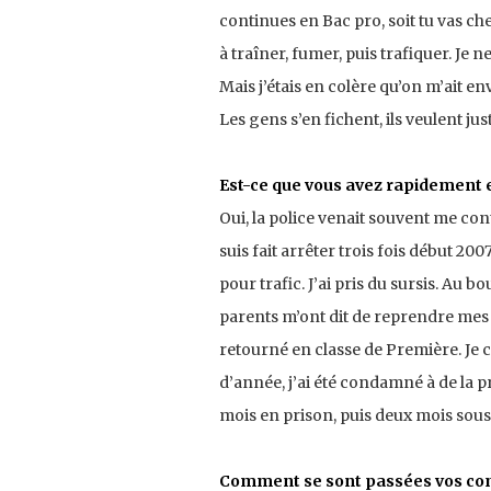
continues en Bac pro, soit tu vas cher
à traîner, fumer, puis trafiquer. Je 
Mais j’étais en colère qu’on m’ait env
Les gens s’en fichent, ils veulent just
Est-ce que vous avez rapidement eu 
Oui, la police venait souvent me contr
suis fait arrêter trois fois début 20
pour trafic. J’ai pris du sursis. Au b
parents m’ont dit de reprendre mes 
retourné en classe de Première. Je 
d’année, j’ai été condamné à de la pr
mois en prison, puis deux mois sous
Comment se sont passées vos com