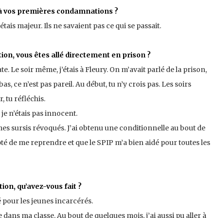
 à vos premières condamnations ?
étais majeur. Ils ne savaient pas ce qui se passait.
on, vous êtes allé directement en prison ?
. Le soir même, j’étais à Fleury. On m’avait parlé de la prison,
as, ce n’est pas pareil. Au début, tu n’y crois pas. Les soirs
, tu réfléchis.
 je n’étais pas innocent.
 mes sursis révoqués. J’ai obtenu une conditionnelle au bout de
pté de me reprendre et que le SPIP m’a bien aidé pour toutes les
ion, qu’avez-vous fait ?
sé pour les jeunes incarcérés.
re dans ma classe. Au bout de quelques mois, j’ai aussi pu aller à