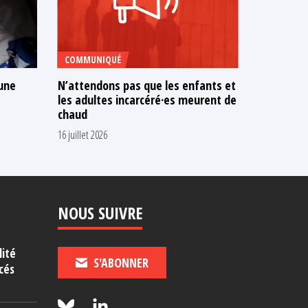
COMMUNIQUÉ
TÉMOIGNA
 une
N’attendons pas que les enfants et
« J’ai dit
les adultes incarcéré·es meurent de
me voir p
chaud
»
16 juillet 2026
7 juillet 2026
NOUS SUIVRE
lité
S'ABONNER
cés