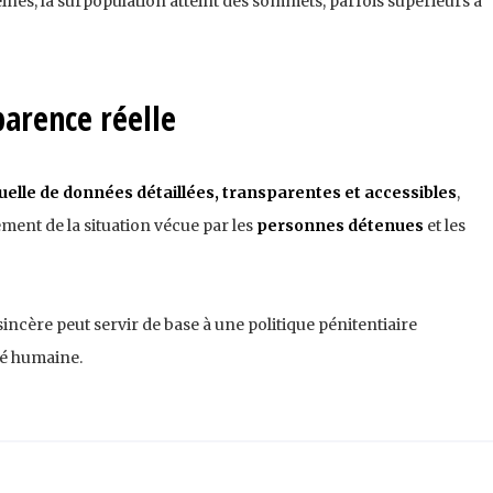
ines, la surpopulation atteint des sommets, parfois supérieurs à
arence réelle
elle de données détaillées, transparentes et accessibles
,
ent de la situation vécue par les
personnes détenues
et les
ncère peut servir de base à une politique pénitentiaire
té humaine.