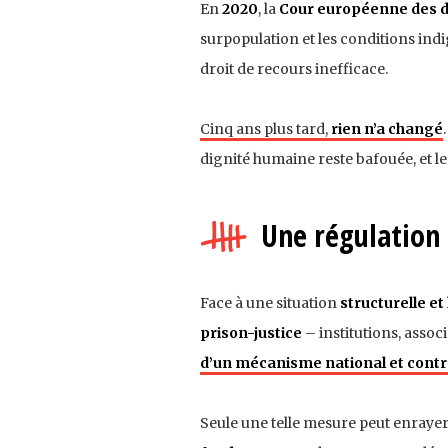
En
2020
, la
Cour européenne des d
surpopulation et les conditions ind
droit de recours inefficace.
Cinq ans plus tard,
rien n’a changé
dignité humaine reste bafouée, et l
Une régulation
Face à une situation
structurelle et
prison-justice
– institutions, assoc
d’un mécanisme national et contr
Seule une telle mesure peut enrayer l