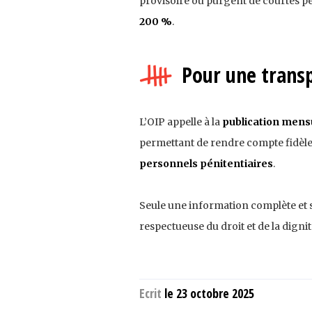
provisoire ou purgent de courtes pe
200 %
.
Pour une transp
L’OIP appelle à la
publication mensu
permettant de rendre compte fidèlem
personnels pénitentiaires
.
Seule une information complète et si
respectueuse du droit et de la digni
Ecrit
le 23 octobre 2025