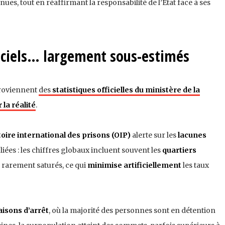
es, tout en réaffirmant la responsabilité de l’État face à ses
ficiels… largement sous-estimés
proviennent
des
statistiques officielles du ministère de la
 la réalité
.
oire international des prisons (OIP)
alerte sur les
lacunes
ées : les chiffres globaux incluent souvent les
quartiers
, rarement saturés, ce qui
minimise artificiellement
les taux
isons d’arrêt
, où la majorité des personnes sont en détention