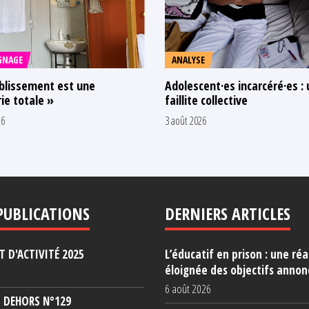
GNAGE
ANALYSE
blissement est une
Adolescent·es incarcéré·es :
ie totale »
faillite collective
26
3 août 2026
PUBLICATIONS
DERNIERS ARTICLES
 D'ACTIVITÉ 2025
L’éducatif en prison : une réa
éloignée des objectifs annon
6 août 2026
 DEHORS N°129