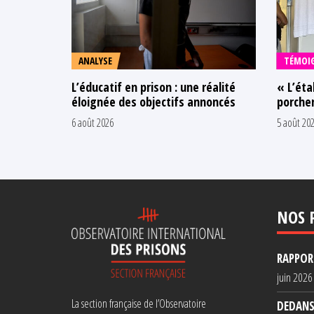
ANALYSE
TÉMOI
L’éducatif en prison : une réalité
« L’éta
éloignée des objectifs annoncés
porcher
6 août 2026
5 août 20
NOS 
RAPPORT
juin 2026
La section française de l’Observatoire
DEDANS