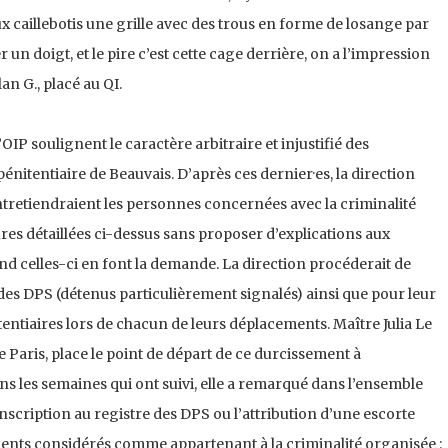
aux caillebotis une grille avec des trous en forme de losange par
n doigt, et le pire c’est cette cage derrière, on a l’impression
an G., placé au QI.
’OIP soulignent le caractère arbitraire et injustifié des
énitentiaire de Beauvais. D’après ces dernier·es, la direction
ntretiendraient les personnes concernées avec la criminalité
res détaillées ci-dessus sans proposer d’explications aux
 celles-ci en font la demande. La direction procéderait de
 des DPS (détenus particulièrement signalés) ainsi que pour leur
entiaires lors de chacun de leurs déplacements. Maître Julia Le
 Paris, place le point de départ de ce durcissement à
 les semaines qui ont suivi, elle a remarqué dans l’ensemble
inscription au registre des DPS ou l’attribution d’une escorte
lients considérés comme appartenant à la criminalité organisée :