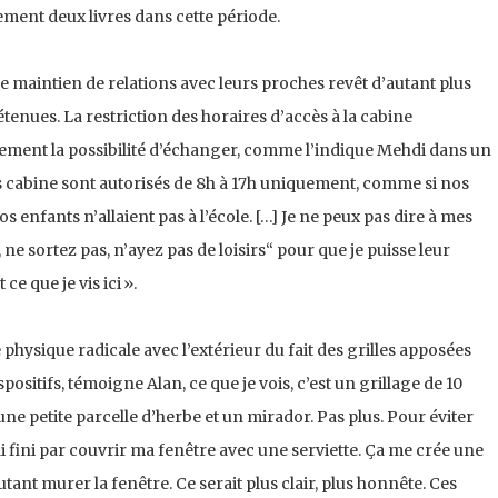
lement deux livres dans cette période.
le maintien de relations avec leurs proches revêt d’autant plus
enues. La restriction des horaires d’accès à la cabine
ement la possibilité d’échanger, comme l’indique Mehdi dans un
cès cabine sont autorisés de 8h à 17h uniquement, comme si nos
os enfants n’allaient pas à l’école. […] Je ne peux pas dire à mes
ne sortez pas, n’ayez pas de loisirs“ pour que je puisse leur
ce que je vis ici ».
 physique radicale avec l’extérieur du fait des grilles apposées
spositifs, témoigne Alan, ce que je vois, c’est un grillage de 10
ne petite parcelle d’herbe et un mirador. Pas plus. Pour éviter
’ai fini par couvrir ma fenêtre avec une serviette. Ça me crée une
ant murer la fenêtre. Ce serait plus clair, plus honnête. Ces