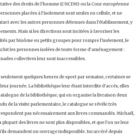
ltative des droits de l’homme (CNCDH) ou la Cour européenne
rsonnes placées à l’isolement sont seules en cellule, et ne
tact avec les autres personnes détenues dans l’établissement, y
ments. Mais si les directions sont incitées à favoriser les
vités par binôme ou petits groupes pour rompre l’isolement, le
xclut les personnes isolées de toute forme d’aménagement :
menades collectives leur sont inaccessibles.
e seulement quelques heures de sport par semaine, certaines se
leur journée. La bibliothèque leur étant interdite d’accès, elles
talogue de la bibliothèque, qui en organise la livraison deux
du de la visite parlementaire, le catalogue se révèle très
correspondent pas nécessairement aux livres commandés. Michaël,
 plupart des livres ne sont plus disponibles, et que l’on ne leur
’ils demandent un ouvrage indisponible. Incarcéré depuis