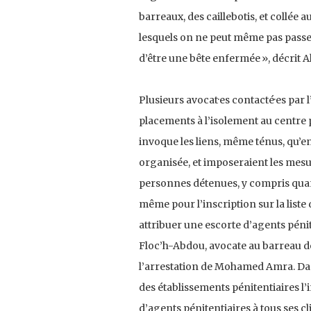
barreaux, des caillebotis, et collée 
lesquels on ne peut même pas passer u
d’être une bête enfermée », décrit Al
Plusieurs avocat·es contacté·es par l
placements à l’isolement au centre p
invoque les liens, même ténus, qu’e
organisée, et imposeraient les mesu
personnes détenues, y compris quand
même pour l’inscription sur la liste
attribuer une escorte d’agents pénit
Floc’h-Abdou, avocate au barreau de
l’arrestation de Mohamed Amra. Dans
des établissements pénitentiaires l’
d’agents pénitentiaires à tous ses c