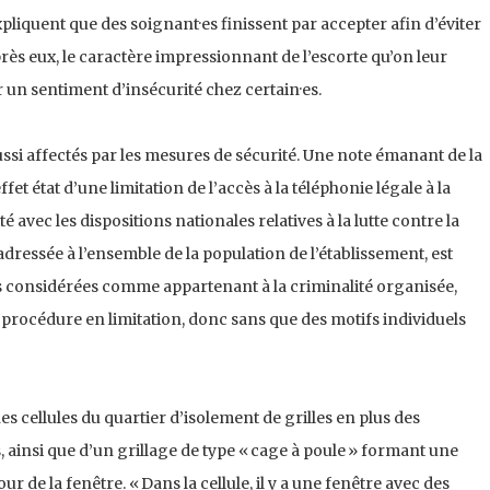
liquent que des soignant·es finissent par accepter afin d’éviter
près eux, le caractère impressionnant de l’escorte qu’on leur
un sentiment d’insécurité chez certain·es.
aussi affectés par les mesures de sécurité. Une note émanant de la
ffet état d’une limitation de l’accès à la téléphonie légale à la
 avec les dispositions nationales relatives à la lutte contre la
adressée à l’ensemble de la population de l’établissement, est
 considérées comme appartenant à la criminalité organisée,
 procédure en limitation, donc sans que des motifs individuels
es cellules du quartier d’isolement de grilles en plus des
s, ainsi que d’un grillage de type « cage à poule » formant une
 de la fenêtre. « Dans la cellule, il y a une fenêtre avec des