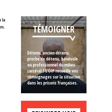
 la
TÉMOIGNER
on.
Détenu, ancien détenu,
proche de détenu, bénévole
ou professionnel du milieu
carcéral ? L'OIP recueille vos
témoignages sur la situation
dans les prisons françaises.