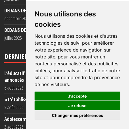
DEDANS DEHORS N°128
Nous utilisons des
décembre 2025
cookies
DEDANS DEHORS N°127
Nous utilisons des cookies et d'autres
juillet 2025
technologies de suivi pour améliorer
votre expérience de navigation sur
DERNIERS ARTICLES
notre site, pour vous montrer un
contenu personnalisé et des publicités
ciblées, pour analyser le trafic de notre
L’éducatif en prison : une réalité éloignée des objectifs
site et pour comprendre la provenance
annoncés
de nos visiteurs.
6 août 2026
J'accepte
« L’établissement est une porcherie totale »
Je refuse
5 août 2026
Changer mes préférences
Adolescent·es incarcéré·es : une faillite collective
3 août 2026