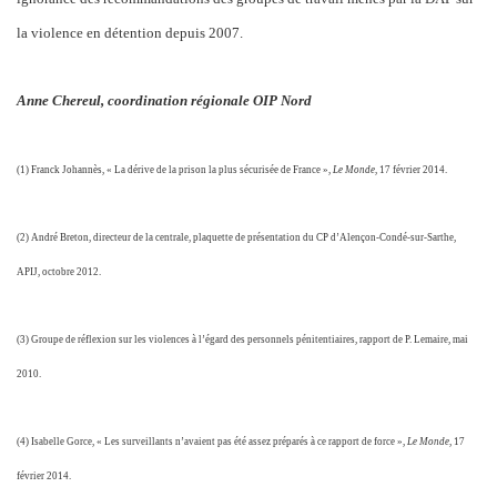
la violence en détention depuis 2007.
Anne Chereul, coordination régionale OIP Nord
(1) Franck Johannès, « La dérive de la prison la plus sécurisée de France »,
Le Monde
, 17 février 2014.
(2) André Breton, directeur de la centrale, plaquette de présentation du CP d’Alençon-Condé-sur-Sarthe,
APIJ, octobre 2012.
(3) Groupe de réflexion sur les violences à l’égard des personnels pénitentiaires, rapport de P. Lemaire, mai
2010.
(4) Isabelle Gorce, « Les surveillants n’avaient pas été assez préparés à ce rapport de force »,
Le Monde
, 17
février 2014.