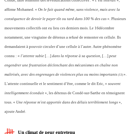
Condé, faire remonter des revendications collectives : «
c’est interdit
»,
affirme Mohamed. «
On le fait quand même, sans violence, mais avec la
conséquence de devoir le payer tôt ou tard dans 100 % des cas
». Plusieurs
mouvements collectifs ont eu lieu ces derniers mois. Le 16décembre
notamment, une vingtaine de détenus a refusé de remonter en cellule. Ils
demandaient à pouvoir circuler d’une cellule à l’autre. Autre phénomène
connu : «
l’attente subie
[…]
dans la réponse à sa question
, […]
peut
engendrer une frustration déclenchant des mécanismes en chaîne non
maîtrisés, avec des engrenages de violences plus ou moins importants
».
(
1
3)
L’attente continuelle et le sentiment d’être, comme le dit Eric, «
souvent
intelligemment éconduit
», les détenus de Condé-sur-Sarthe en témoignent
tous. «
Une réponse m’est apportée dans des délais terriblement longs
»,
ajoute André.
Un climat de peur entretenu