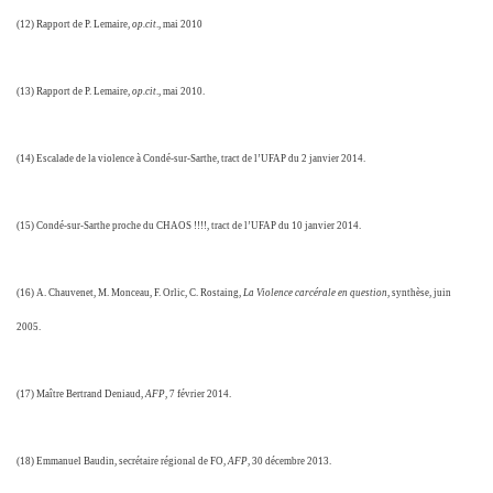
(12) Rapport de P. Lemaire,
op.cit
., mai 2010
(13) Rapport de P. Lemaire,
op.cit
., mai 2010.
(14) Escalade de la violence à Condé-sur-Sarthe, tract de l’UFAP du 2 janvier 2014.
(15) Condé-sur-Sarthe proche du CHAOS !!!!, tract de l’UFAP du 10 janvier 2014.
(16) A. Chauvenet, M. Monceau, F. Orlic, C. Rostaing,
La Violence carcérale en question
, synthèse, juin
2005.
(17) Maître Bertrand Deniaud,
AFP
, 7 février 2014.
(18) Emmanuel Baudin, secrétaire régional de FO,
AFP
, 30 décembre 2013.