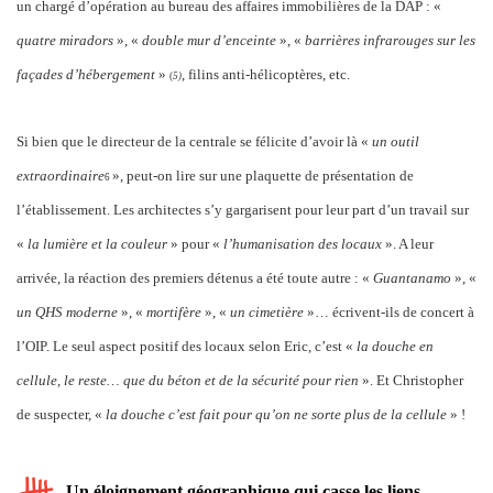
un chargé d’opération au bureau des affaires immobilières de la DAP : «
quatre miradors
», «
double mur d’enceinte
», «
barrières infrarouges sur les
façades d’hébergement
»
, filins anti-hélicoptères, etc.
(
5)
Si bien que le directeur de la centrale se félicite d’avoir là «
un outil
extraordinaire
», peut-on lire sur une plaquette de présentation de
6
l’établissement. Les architectes s’y gargarisent pour leur part d’un travail sur
«
la lumière et la couleur
» pour «
l’humanisation des locaux
». A leur
arrivée, la réaction des premiers détenus a été toute autre : «
Guantanamo
», «
un QHS moderne
», «
mortifère
», «
un cimetière
»… écrivent-ils de concert à
l’OIP. Le seul aspect positif des locaux selon Eric, c’est «
la douche en
cellule, le reste… que du béton et de la sécurité pour rien
». Et Christopher
de suspecter, «
la douche c’est fait pour qu’on ne sorte plus de la cellule
» !
Un éloignement géographique qui casse les liens