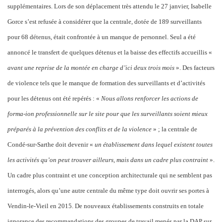
supplémentaires. Lors de son déplacement très attendu le 27 janvier, Isabelle
Gorce s’est refusée à considérer que la centrale, dotée de 189 surveillants
pour 68 détenus, était confrontée à un manque de personnel. Seul a été
annoncé le transfert de quelques détenus et la baisse des effectifs accueillis «
avant une reprise de la montée en charge d’ici deux trois mois
». Des facteurs
de violence tels que le manque de formation des surveillants et d’activités
pour les détenus ont été repérés : «
Nous allons renforcer les actions de
forma-ion professionnelle sur le site pour que les surveillants soient mieux
préparés à la prévention des conflits et de la violence
» ; la centrale de
Condé-sur-Sarthe doit devenir «
un établissement dans lequel existent toutes
les activités qu’on peut
trouver
ailleurs, mais dans un cadre plus contraint
».
Un cadre plus contraint et une conception architecturale qui ne semblent pas
interrogés, alors qu’une autre centrale du même type doit ouvrir ses portes à
Vendin-le-Vieil en 2015. De nouveaux établissements construits en totale
ignorance des recommandations des groupes de travail menés par la DAP sur