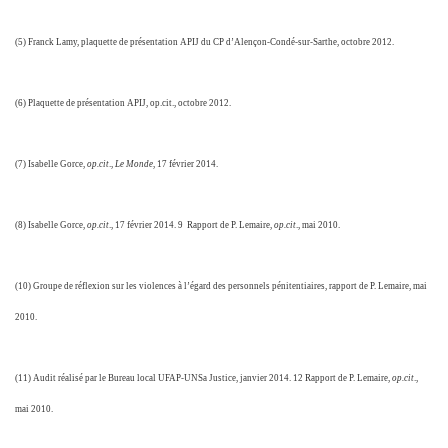
(5) Franck Lamy, plaquette de présentation APIJ du CP d’Alençon-Condé-sur-Sarthe, octobre 2012.
(6) Plaquette de présentation APIJ, op.cit., octobre 2012.
(7) Isabelle Gorce,
op.cit
.,
Le Monde
, 17 février 2014.
(8) Isabelle Gorce,
op.cit
., 17 février 2014. 9 Rapport de P. Lemaire,
op.cit
., mai 2010.
(10) Groupe de réflexion sur les violences à l’égard des personnels pénitentiaires, rapport de P. Lemaire, mai
2010.
(11) Audit réalisé par le Bureau local UFAP-UNSa Justice, janvier 2014. 12 Rapport de P. Lemaire,
op.cit
.,
mai 2010.