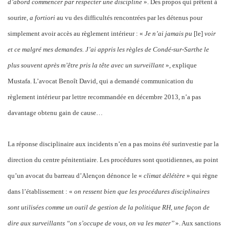
d’abord commencer par respecter une discipline
». Des propos qui prêtent à
sourire,
a fortiori
au vu des difficultés rencontrées par les détenus pour
simplement avoir
accès au règlement intérieur : «
Je n’ai jamais pu
[le]
voir
et ce malgré mes demandes. J’ai appris les règles de Condé-sur-Sarthe le
plus souvent après m’être pris la tête avec un surveillant
», explique
Mustafa. L’avocat Benoît David, qui a demandé communication du
règlement intérieur par lettre recommandée en décembre 2013, n’a pas
davantage obtenu gain de cause…
La réponse disciplinaire aux incidents n’en a pas moins été surinvestie par la
direction du centre pénitentiaire. Les procédures sont quotidiennes, au point
qu’un avocat du barreau d’Alençon dénonce le «
climat délétère
» qui règne
dans l’établissement : «
on ressent bien que les procédures disciplinaires
sont utilisées comme un outil de gestion de la politique RH, une façon de
dire aux surveillants “on s’occupe de vous, on va les mater’’
». Aux sanctions