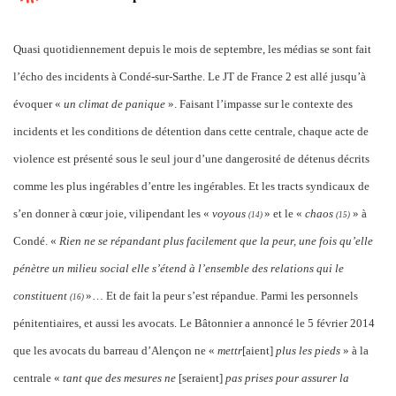
Quasi quotidiennement depuis le mois de septembre, les médias se sont fait
l’écho des incidents à Condé-sur-Sarthe. Le JT de France 2 est allé jusqu’à
évoquer «
un climat de panique
». Faisant l’impasse sur le contexte des
incidents et les conditions de détention dans cette centrale, chaque acte de
violence est présenté sous le seul jour d’une dangerosité de détenus décrits
comme les plus ingérables d’entre les ingérables. Et les tracts syndicaux de
s’en donner à cœur joie, vilipendant les «
voyous
» et le «
chaos
» à
(1
4)
(15)
Condé. «
Rien ne se répandant plus facilement que la peur, une fois qu’elle
pénètre un milieu social elle s’étend à l’ensemble des relations qui le
constituent
»… Et de fait la peur s’est répandue. Parmi les personnels
(1
6)
pénitentiaires, et aussi les avocats. Le Bâtonnier a annoncé le 5 février 2014
que les avocats du barreau d’Alençon ne «
mettr
[aient]
plus les pieds
» à la
centrale «
tant que des mesures ne
[seraient]
pas prises pour assurer la