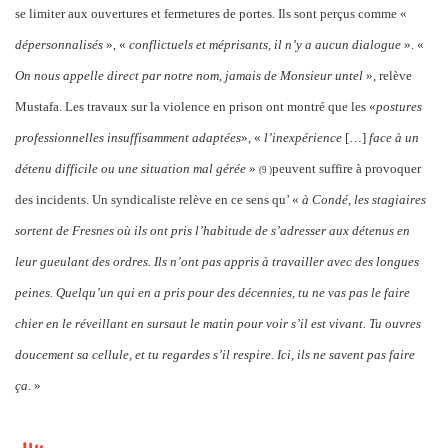
se limiter aux ouvertures et fermetures de portes. Ils sont perçus comme «
dépersonnalisés
», «
conflictuels et méprisants, il n’y a aucun dialogue
». «
On nous appelle direct par notre nom, jamais de Monsieur untel
», relève
Mustafa. Les travaux sur la violence en prison ont montré que les «
postures
professionnelles insuffisamment adaptées
», «
l’inexpérience
[…]
face à un
détenu difficile ou une situation mal gérée
»
peuvent suffire à provoquer
(9
)
des incidents. Un syndicaliste relève en ce sens qu’ «
à Condé, les stagiaires
sortent de Fresnes où ils ont pris l’habitude de s’adresser aux détenus en
leur gueulant des ordres. Ils n’ont pas appris à travailler avec des longues
peines. Quelqu’un qui en a pris pour des décennies, tu ne vas pas le faire
chier en le réveillant
en sursaut
le matin pour voir s’il est vivant. Tu ouvres
doucement sa cellule, et tu regardes s’il respire. Ici, ils ne savent pas faire
ça
. »