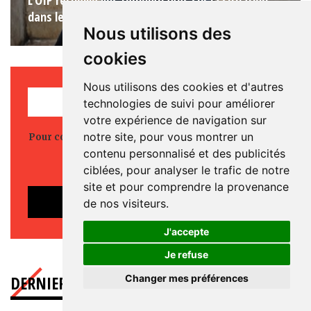
dans les prisons françaises.
Nous utilisons des
cookies
Nous utilisons des cookies et d'autres
REJOINDRE L'OIP
technologies de suivi pour améliorer
votre expérience de navigation sur
notre site, pour vous montrer un
Pour continuer nos actions, votre engagement à nos
côtés est essentiel.
contenu personnalisé et des publicités
Rejoignez-nous.
ciblées, pour analyser le trafic de notre
site et pour comprendre la provenance
ADHÉRER
de nos visiteurs.
J'accepte
Je refuse
DERNIER NUMÉRO
N°129
Changer mes préférences