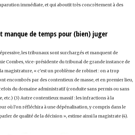
mparution immédiate, et qui aboutit très concrètement à des
et manque de temps pour (bien) juger
pressive, les tribunaux sont surchargés et manquent de
hie Combes, vice-présidente du tribunal de grande instance de
 magistrature, « c’est un problème de robinet : on a trop
sont encombrés par des contentieux de masse, et en premier lieu,
autrefois du domaine administratif (conduite sans permis ou sans
 etc.) (3) Autre contentieux massif : les infractions à la
 jour où l’on réfléchira à une dépénalisation, y compris dans le
ler de qualité de la décision », estime ainsi la magistrate (4).