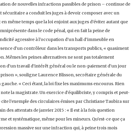
ation de nouvelles infractions passibles de prison – continue de
t sécuritaire a conduit les juges à devoir composer avec un
 : en même temps que la loi enjoint aux juges d’éviter autant que
 omniprésente dans le code pénal, qui en fait la peine de
endicité agressive à l’occupation d’un hall d’immeuble en
ésence d’un contrôleur dans les transports publics, « quasiment
ison. Mêmes les peines alternatives ne sont pas totalement
tion d’un travail d’intérêt général ou le non-paiement d’un jour
prison », souligne Laurence Blisson, secrétaire générale du
à gauche. « Ceci étant, la loi fixe les maximums encourus. Rien
 note la magistrate. Un exercice d’équilibriste, y compris et peut-
e cite l’exemple des circulaires émises par Christiane Taubira sur
 des attentats de janvier 2015 : « Il est à la fois question
erme et systématique, même pour les mineurs. Qu’est-ce que ça
ession massive sur une infraction qui, à peine trois mois