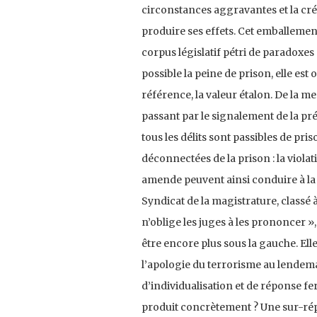
circonstances aggravantes et la cré
produire ses effets. Cet emballemen
corpus législatif pétri de paradoxes
possible la peine de prison, elle est
référence, la valeur étalon. De la m
passant par le signalement de la pr
tous les délits sont passibles de pr
déconnectées de la prison : la viola
amende peuvent ainsi conduire à la 
Syndicat de la magistrature, classé 
n’oblige les juges à les prononcer »,
être encore plus sous la gauche. Ell
l’apologie du terrorisme au lendemain
d’individualisation et de réponse f
produit concrètement ? Une sur-répr