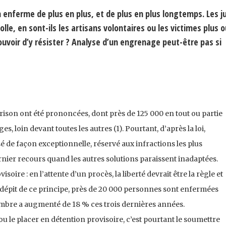
n enferme de plus en plus, et de plus en plus longtemps. Les j
lle, en sont-ils les artisans volontaires ou les victimes plus o
uvoir d’y résister ? Analyse d’un engrenage peut-être pas si
rison ont été prononcées, dont près de 125 000 en tout ou partie
es, loin devant toutes les autres (1). Pourtant, d’après la loi,
é de façon exceptionnelle, réservé aux infractions les plus
rnier recours quand les autres solutions paraissent inadaptées.
oire : en l’attente d’un procès, la liberté devrait être la règle et
dépit de ce principe, près de 20 000 personnes sont enfermées
nombre a augmenté de 18 % ces trois dernières années.
u le placer en détention provisoire, c’est pourtant le soumettre