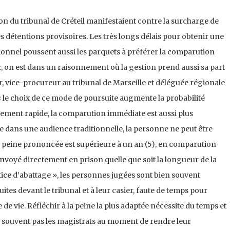
tion du tribunal de Créteil manifestaient contre la surcharge de
es détentions provisoires. Les très longs délais pour obtenir une
ionnel poussent aussi les parquets à préférer la comparution
er, on est dans un raisonnement où la gestion prend aussi sa part
 vice-procureur au tribunal de Marseille et déléguée régionale
« le choix de ce mode de poursuite augmente la probabilité
ement rapide, la comparution immédiate est aussi plus
ue dans une audience traditionnelle, la personne ne peut être
 peine prononcée est supérieure à un an (5), en comparution
voyé directement en prison quelle que soit la longueur de la
stice d’abattage », les personnes jugées sont bien souvent
uites devant le tribunal et à leur casier, faute de temps pour
de vie. Réfléchir à la peine la plus adaptée nécessite du temps et
 souvent pas les magistrats au moment de rendre leur