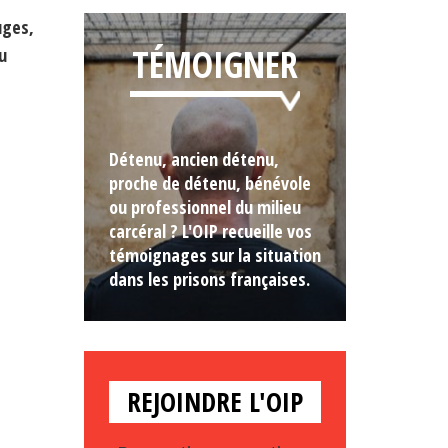
uges,
TÉMOIGNER
u
Détenu, ancien détenu,
proche de détenu, bénévole
ou professionnel du milieu
carcéral ? L'OIP recueille vos
témoignages sur la situation
dans les prisons françaises.
REJOINDRE L'OIP