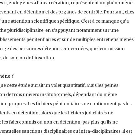
nes », endogènes à l’incarcération, représentent un phénomène
venant en détention et des organes de contrôle. Pourtant, elles
t d’une attention scientifique spécifique. C’est à ce manque qu’a
che pluridisciplinaire, en s’appuyant notamment sur une
lissements pénitentiaires et sur de multiples entretiens menés
charge des personnes détenues concernées, que leur mission
e, du soin ou de l’insertion.
mène ?
e cette étude aurait un volet quantitatif. Mais les peines
tion de trois univers institutionnels, dépendant du même
tion propres. Les fichiers pénitentiaires ne contiennent pas les
dents en détention, alors que les fichiers judiciaires ne
les faits commis ou non en détention, pas plus qu’ils ne
ntuelles sanctions disciplinaires ou infra-disciplinaires. Il est