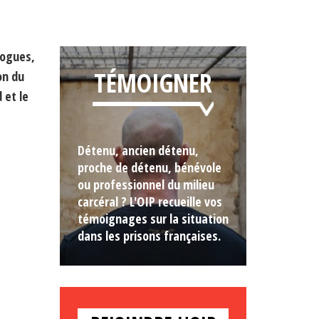
logues,
TÉMOIGNER
on du
 et le
Détenu, ancien détenu,
proche de détenu, bénévole
ou professionnel du milieu
carcéral ? L'OIP recueille vos
témoignages sur la situation
dans les prisons françaises.