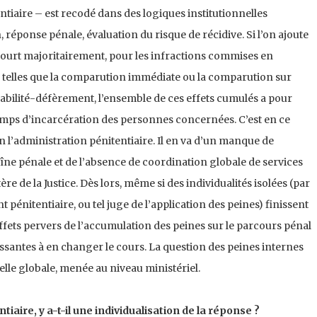
iaire – est recodé dans des logiques institutionnelles
, réponse pénale, évaluation du risque de récidive. Si l’on ajoute
 recourt majoritairement, pour les infractions commises en
 telles que la comparution immédiate ou la comparution sur
abilité-défèrement, l’ensemble de ces effets cumulés a pour
ps d’incarcération des personnes concernées. C’est en ce
 l’administration pénitentiaire. Il en va d’un manque de
îne pénale et de l’absence de coordination globale de services
re de la Justice. Dès lors, même si des individualités isolées (par
 pénitentiaire, ou tel juge de l’application des peines) finissent
ffets pervers de l’accumulation des peines sur le parcours pénal
issantes à en changer le cours. La question des peines internes
elle globale, menée au niveau ministériel.
tiaire, y a-t-il une individualisation de la réponse ?