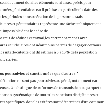
le seul document dont les éléments sont assez précis pour
nées pénitentiaires car il précise en particulier la date des
c les périodes d’incarcération de la personne. Mais
diciaires et pénitentiaires représente une tâche techniquement
 impossible dans le cadre de
permis de réaliser ce travail, les entretiens menés avec
aires et judiciaires ont néanmoins permis de dégager certains
s interlocuteurs ont dit estimer à 5 à 10 % de la population
concernées.
lus poursuivies et sanctionnées que d’autres ?
 détention ne sont pas poursuivies au pénal, notamment car
euses. On distingue deux formes de transmission au parquet :
cation systématique de toutes les sanctions disciplinaires et
ents spécifiques, dont les critères sont déterminés d’un commun