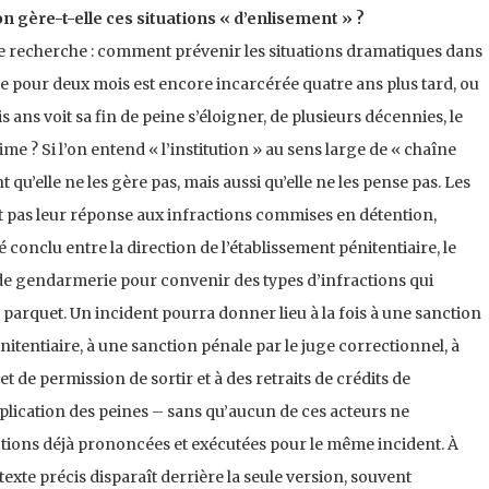
on gère-t-elle ces situations « d’enlisement » ?
tte recherche : comment prévenir les situations dramatiques dans
pour deux mois est encore incarcérée quatre ans plus tard, ou
ns voit sa fin de peine s’éloigner, de plusieurs décennies, le
me ? Si l’on entend « l’institution » au sens large de « chaîne
qu’elle ne les gère pas, mais aussi qu’elle ne les pense pas. Les
 pas leur réponse aux infractions commises en détention,
onclu entre la direction de l’établissement pénitentiaire, le
u de gendarmerie pour convenir des types d’infractions qui
 parquet. Un incident pourra donner lieu à la fois à une sanction
nitentiaire, à une sanction pénale par le juge correctionnel, à
de permission de sortir et à des retraits de crédits de
pplication des peines – sans qu’aucun de ces acteurs ne
tions déjà prononcées et exécutées pour le même incident. À
texte précis disparaît derrière la seule version, souvent