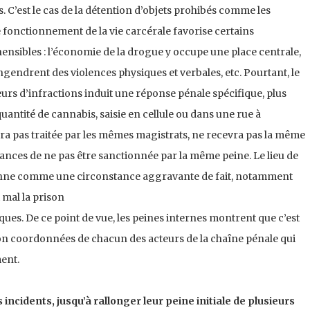
es. C’est le cas de la détention d’objets prohibés comme les
le fonctionnement de la vie carcérale favorise certains
ibles : l’économie de la drogue y occupe une place centrale,
ngendrent des violences physiques et verbales, etc. Pourtant, le
urs d’infractions induit une réponse pénale spécifique, plus
uantité de cannabis, saisie en cellule ou dans une rue à
ra pas traitée par les mêmes magistrats, ne recevra pas la même
chances de ne pas être sanctionnée par la même peine. Le lieu de
onne comme une circonstance aggravante de fait, notamment
 mal la prison
ues. De ce point de vue, les peines internes montrent que c’est
non coordonnées de chacun des acteurs de la chaîne pénale qui
ent.
ncidents, jusqu’à rallonger leur peine initiale de plusieurs