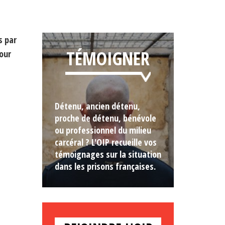
s par
TÉMOIGNER
our
Détenu, ancien détenu,
proche de détenu, bénévole
ou professionnel du milieu
carcéral ? L'OIP recueille vos
témoignages sur la situation
dans les prisons françaises.