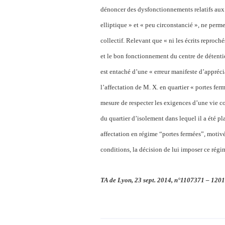
dénoncer des dysfonctionnements relatifs aux 
elliptique » et « peu circonstancié », ne perm
collectif. Relevant que « ni les écrits reproché
et le bon fonctionnement du centre de détenti
est entaché d’une « erreur manifeste d’appréci
l’affectation de M. X. en quartier « portes ferme
mesure de respecter les exigences d’une vie coll
du quartier d’isolement dans lequel il a été pla
affectation en régime “portes fermées”, motive
conditions, la décision de lui imposer ce rég
TA de Lyon, 23 sept. 2014, n°1107371 – 120