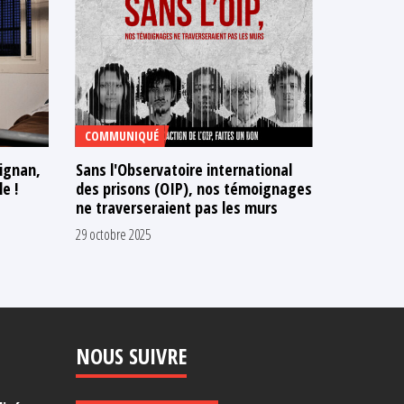
COMMUNIQUÉ
ANALYSE
dignan,
Sans l'Observatoire international
Quartiers 
e !
des prisons (OIP), nos témoignages
criminalit
ne traverseraient pas les murs
paranoïa s
négation 
29 octobre 2025
18 août 2025
NOUS SUIVRE