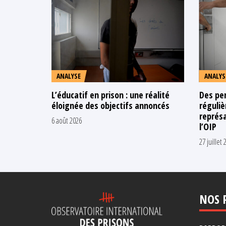
ANALYSE
ANALYS
L’éducatif en prison : une réalité
Des pe
éloignée des objectifs annoncés
réguli
représa
6 août 2026
l’OIP
27 juillet 
NOS 