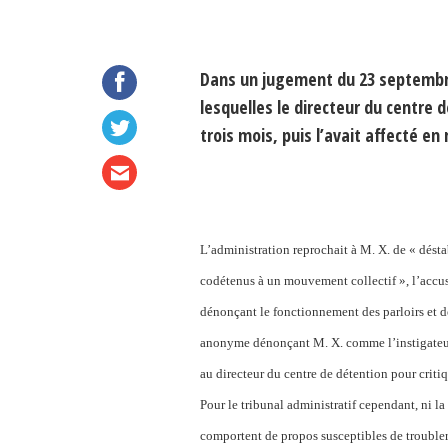
Dans un jugement du 23 septembre 
lesquelles le directeur du centre 
trois mois, puis l’avait affecté e
L’administration reprochait à M. X. de « désta
codétenus à un mouvement collectif », l’accusa
dénonçant le fonctionnement des parloirs et de
anonyme dénonçant M. X. comme l’instigateur 
au directeur du centre de détention pour critiqu
Pour le tribunal administratif cependant, ni la p
comportent de propos susceptibles de troubler