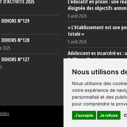
 D'ACTIVITÉ 2025
L’éducatif en prison : une réa
éloignée des objectifs annon
6 août 2026
 DEHORS N°129
« L’établissement est une po
totale »
 DEHORS N°128
5 août 2026
e 2025
Adolescent·es incarcéré·es : 
 DEHORS N°127
faillite collective
25
3 août 2026
Nous utilisons d
Nous utilisons des cookie
votre expérience de navig
personnalisé et des public
pour comprendre la prove
nelles
J'accepte
Je refuse
C