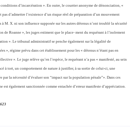
conditions d’incarcération ». En outre, le courrier anonyme de dénonciation, «
et pas d’admettre l’existence d’un risque réel de préparation d’un mouvement
s à M. X. ni son influence supposée sur les autres détenus n’ont troublé la sécurité
on de Roanne », les juges estiment que le place- ment du requérant à l’isolement
ation ». Le tribunal administratif se penche également sur la légalité de
́es », régime prévu dans cet établissement pour les « détenus n’étant pas en
ective ». Le juge relève qu’en l’espèce, le requérant n’a pas « manifesté, au sein
cé à tort, un comportement de nature à justifier, à sa sortie de celui-ci, une
́e par la nécessité d’évaluer son “impact sur la population pénale”». Dans ces
ime est également sanctionnée comme entachée d’erreur manifeste d’appréciation.
1623