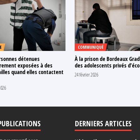
E
COMMUNIQUÉ
rsonnes détenues
À la prison de Bordeaux Gra
èrement exposées à des
des adolescents privés d’écol
illes quand elles contactent
24 février 2026
2026
PUBLICATIONS
DERNIERS ARTICLES