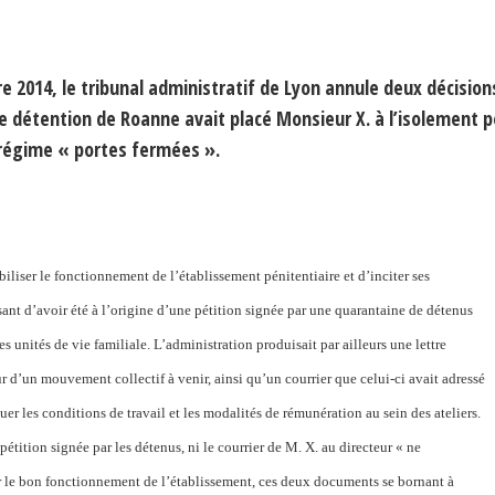
2014, le tribunal administratif de Lyon annule deux décision
de détention de Roanne avait placé Monsieur X. à l’isolement p
n régime « portes fermées ».
biliser le fonctionnement de l’établissement pénitentiaire et d’inciter ses
nt d’avoir été à l’origine d’une pétition signée par une quarantaine de détenus
s unités de vie familiale. L’administration produisait par ailleurs une lettre
d’un mouvement collectif à venir, ainsi qu’un courrier que celui-ci avait adressé
er les conditions de travail et les modalités de rémunération au sein des ateliers.
étition signée par les détenus, ni le courrier de M. X. au directeur « ne
 le bon fonctionnement de l’établissement, ces deux documents se bornant à