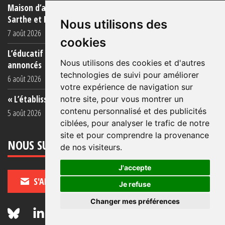
Maison d’arrêt de Bordeaux-Gradignan : après Condé-sur-
Sarthe et Fresnes courant (...)
Nous utilisons des
7 août 2026
cookies
L’éducatif en prison : une réalité éloignée des objectifs
Nous utilisons des cookies et d'autres
annoncés
technologies de suivi pour améliorer
6 août 2026
votre expérience de navigation sur
« L’établissement est une porcherie totale »
notre site, pour vous montrer un
contenu personnalisé et des publicités
5 août 2026
ciblées, pour analyser le trafic de notre
site et pour comprendre la provenance
NOUS SUIVRE
de nos visiteurs.
J'accepte
S'ABONNER
Je refuse
Changer mes préférences