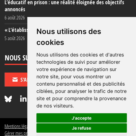
L’éducatif en prison : une réalité éloignée des objectifs
annoncés
6 août 2026
« L’établissement est une porcherie totale »
Nous utilisons des
5 août 2026
cookies
Nous utilisons des cookies et d'autres
NOUS SUIVRE
technologies de suivi pour améliorer
votre expérience de navigation sur
notre site, pour vous montrer un
S'ABONNER
contenu personnalisé et des publicités
ciblées, pour analyser le trafic de notre
site et pour comprendre la provenance
de nos visiteurs.
J'accepte
Mentions légales
Crédits
Politique de données personnelles
Je refuse
Gérer mes préférences de données personnelles