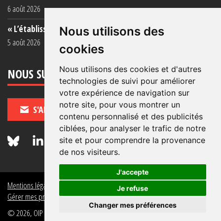
6 août 2026
« L’établissement est une porcherie totale »
Nous utilisons des
5 août 2026
cookies
Nous utilisons des cookies et d'autres
NOUS SUIVRE
technologies de suivi pour améliorer
votre expérience de navigation sur
notre site, pour vous montrer un
S'ABONNER
contenu personnalisé et des publicités
ciblées, pour analyser le trafic de notre
site et pour comprendre la provenance
de nos visiteurs.
J'accepte
Mentions légales
Crédits
Politique de données personnelles
Je refuse
Gérer mes préférences de données personnelles
Changer mes préférences
© 2026, OIP Section FR