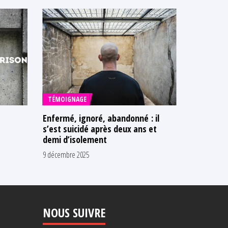
TÉMOIGNAGE
PUBLICAT
Enfermé, ignoré, abandonné : il
Rapport d'
s’est suicidé après deux ans et
Observato
demi d’isolement
prisons
9 décembre 2025
11 juillet 2025
NOUS SUIVRE