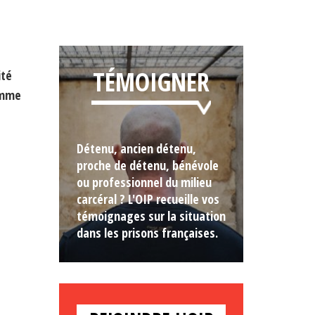
TÉMOIGNER
ité
omme
Détenu, ancien détenu,
proche de détenu, bénévole
ou professionnel du milieu
carcéral ? L'OIP recueille vos
témoignages sur la situation
dans les prisons françaises.