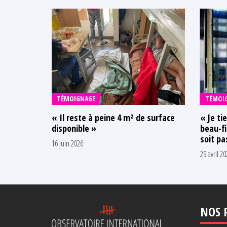
TÉMOIGNAGE
TÉMOI
« Il reste à peine 4 m² de surface
« Je ti
disponible »
beau-fi
soit pa
16 juin 2026
29 avril 20
NOS 