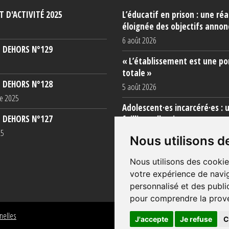
 D'ACTIVITÉ 2025
L’éducatif en prison : une réa
éloignée des objectifs annon
6 août 2026
 DEHORS N°129
« L’établissement est une po
totale »
 DEHORS N°128
5 août 2026
e 2025
Adolescent·es incarcéré·es : 
 DEHORS N°127
faillite collective
25
3 août 2026
Nous utilisons d
Nous utilisons des cookie
votre expérience de navig
personnalisé et des public
pour comprendre la prove
nelles
J'accepte
Je refuse
C