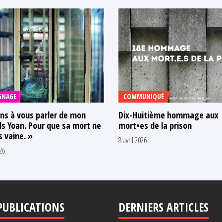
GNAGE
COMMUNIQUÉ
ens à vous parler de mon
Dix-Huitième hommage aux
ls Yoan. Pour que sa mort ne
mort•es de la prison
s vaine. »
8 avril 2026
26
PUBLICATIONS
DERNIERS ARTICLES