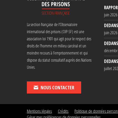
RAPPORT
juin 2026
La section française de l’Observatoire
DEDANS
international des prisons (OIP-SF) est une
juin 2026
association loi 1901 qui agit pour le respect des
DEDANS
droits de l’homme en milieu carcéral et un
décembr
moindre recours à l’emprisonnement et qui
dispose du statut consultatif auprès des Nations
DEDANS
Unies.
juillet 20
NOUS CONTACTER
Mentions légales
Crédits
Politique de données person
Gérer mes préférences de données personnelles