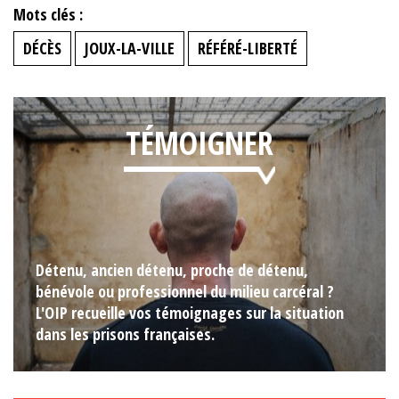
Mots clés :
DÉCÈS
JOUX-LA-VILLE
RÉFÉRÉ-LIBERTÉ
TÉMOIGNER
Détenu, ancien détenu, proche de détenu,
bénévole ou professionnel du milieu carcéral ?
L'OIP recueille vos témoignages sur la situation
dans les prisons françaises.