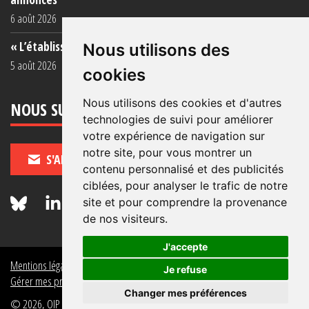
6 août 2026
« L’établissement est une porcherie totale »
Nous utilisons des
5 août 2026
cookies
Nous utilisons des cookies et d'autres
NOUS SUIVRE
technologies de suivi pour améliorer
votre expérience de navigation sur
notre site, pour vous montrer un
S'ABONNER
contenu personnalisé et des publicités
ciblées, pour analyser le trafic de notre
site et pour comprendre la provenance
de nos visiteurs.
J'accepte
Mentions légales
Crédits
Politique de données personnelles
Je refuse
Gérer mes préférences de données personnelles
Changer mes préférences
© 2026, OIP Section FR