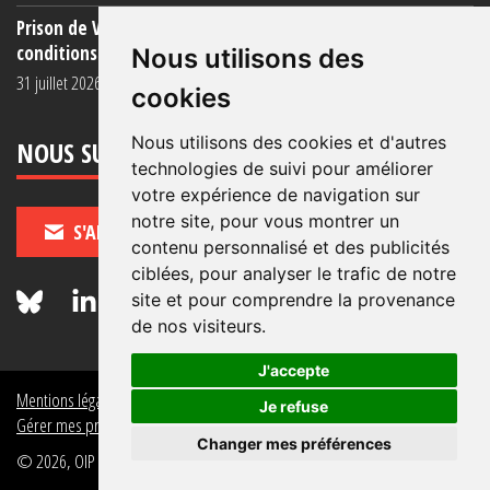
Prison de Vendin-le-Vieil : témoignage de familles sur les
conditions (...)
Nous utilisons des
31 juillet 2026
cookies
Nous utilisons des cookies et d'autres
NOUS SUIVRE
technologies de suivi pour améliorer
votre expérience de navigation sur
notre site, pour vous montrer un
S'ABONNER
contenu personnalisé et des publicités
ciblées, pour analyser le trafic de notre
site et pour comprendre la provenance
de nos visiteurs.
J'accepte
Mentions légales
Crédits
Politique de données personnelles
Je refuse
Gérer mes préférences de données personnelles
Changer mes préférences
© 2026, OIP Section FR