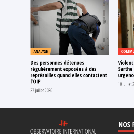
ANALYSE
COMMU
Des personnes détenues
Violen
régulièrement exposées à des
Sarthe 
représailles quand elles contactent
urgenc
l’OIP
10 juillet 
27 juillet 2026
NOS 