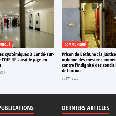
NIQUÉ
COMMUNIQUÉ
ces systémiques à Condé-sur-
Prison de Béthune : la justice
: l’OIP-SF saisit le juge en
ordonne des mesures imméd
e
contre l'indignité des condit
détention
2026
20 avril 2026
PUBLICATIONS
DERNIERS ARTICLES