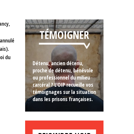
ancy,
TÉMOIGNER
 annulé
ais).
oi du
Détenu, ancien détenu,
proche de détenu, bénévole
ou professionnel du milieu
carcéral ? L'OIP recueille vos
témoignages sur la situation
dans les prisons françaises.