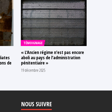
TÉMOIGNAGE
COMMUNI
« L'Ancien régime n'est pas encore
Sans l'Ob
iates
aboli au pays de l'administration
des priso
ions de
pénitentiaire »
ne traver
19 décembre 2025
29 octobre 20
NOUS SUIVRE