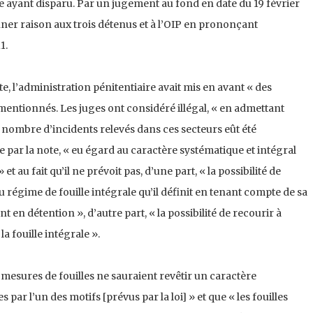
 ayant disparu. Par un jugement au fond en date du 19 février
onner raison aux trois détenus et à l’OIP en prononçant
1.
ote, l’administration pénitentiaire avait mis en avant « des
 mentionnés. Les juges ont considéré illégal, « en admettant
 nombre d’incidents relevés dans ces secteurs eût été
ce par la note, « eu égard au caractère systématique et intégral
» et au fait qu’il ne prévoit pas, d’une part, « la possibilité de
 régime de fouille intégrale qu’il définit en tenant compte de sa
en détention », d’autre part, « la possibilité de recourir à
a fouille intégrale ».
s mesures de fouilles ne sauraient revêtir un caractère
s par l’un des motifs [prévus par la loi] » et que « les fouilles