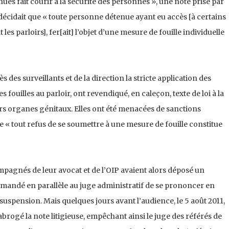
 fait courir à la sécurité des personnes », une note prise par
décidait que « toute personne détenue ayant eu accès [à certains
es parloirs], fer[ait] l’objet d’une mesure de fouille individuelle
des surveillants et de la direction la stricte application des
es fouilles au parloir, ont revendiqué, en caleçon, texte de loi à la
urs organes génitaux. Elles ont été menacées de sanctions
ue « tout refus de se soumettre à une mesure de fouille constitue
compagnés de leur avocat et de l’OIP avaient alors déposé un
emandé en parallèle au juge administratif de se prononcer en
uspension. Mais quelques jours avant l’audience, le 5 août 2011,
abrogé la note litigieuse, empêchant ainsi le juge des référés de