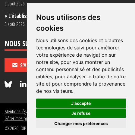
6 août 2026
« L’établissement est une porcherie totale »
Nous utilisons des
5 août 2026
cookies
Nous utilisons des cookies et d'autres
NOUS SUIVRE
technologies de suivi pour améliorer
votre expérience de navigation sur
notre site, pour vous montrer un
S'ABONNER
contenu personnalisé et des publicités
ciblées, pour analyser le trafic de notre
site et pour comprendre la provenance
de nos visiteurs.
J'accepte
Mentions légales
Crédits
Politique de données personnelles
Je refuse
Gérer mes préférences de données personnelles
Changer mes préférences
© 2026, OIP Section FR