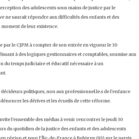
perception des adolescents sous mains de justice par le
e ne saurait répondre aux difficultés des enfants et des
un moment de leur existence.
e par le CJPM à compter de son entrée en vigueur le 30
éissant à des logiques gestionnaires et comptables, soumise aux
n du temps judiciaire et éducatif nécessaire à un
nt.
décideurs politiques, non aux professionnel.le.s de l’enfance
 dénoncer les dérives et les écueils de cette réforme.
 invite l’ensemble des médias à venir rencontrer le jeudi 30
rs du quotidien de la justice des enfants et des adolescents
en région et pour l’Île-de-France à Bobigny (93) sur le parvis