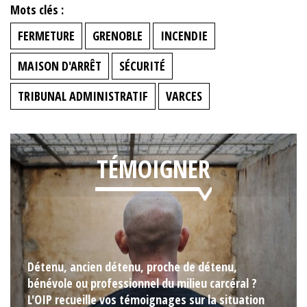
Mots clés :
FERMETURE
GRENOBLE
INCENDIE
MAISON D'ARRÊT
SÉCURITÉ
TRIBUNAL ADMINISTRATIF
VARCES
TÉMOIGNER
Détenu, ancien détenu, proche de détenu,
bénévole ou professionnel du milieu carcéral ?
L'OIP recueille vos témoignages sur la situation