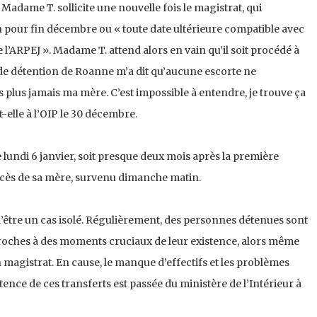
 Madame T. sollicite une nouvelle fois le magistrat, qui
 pour fin décembre ou « toute date ultérieure compatible avec
l’ARPEJ ». Madame T. attend alors en vain qu’il soit procédé à
 de détention de Roanne m’a dit qu’aucune escorte ne
 plus jamais ma mère. C’est impossible à entendre, je trouve ça
-elle à l’OIP le 30 décembre.
 lundi 6 janvier, soit presque deux mois après la première
cès de sa mère, survenu dimanche matin.
d’être un cas isolé. Régulièrement, des personnes détenues sont
roches à des moments cruciaux de leur existence, alors même
n magistrat. En cause, le manque d’effectifs et les problèmes
nce de ces transferts est passée du ministère de l’Intérieur à