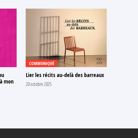
COMMUNIQUÉ
TÉMOIGNA
pu
Lier les récits au-delà des barreaux
« Mon, no
 à mon
récits cr
20 octobre 2025
son fils
6 octobre 202