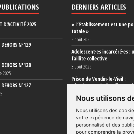
PUBLICATIONS
DERNIERS ARTICLES
 D'ACTIVITÉ 2025
« L’établissement est une po
totale »
5 août 2026
 DEHORS N°129
Adolescent·es incarcéré·es : 
faillite collective
 DEHORS N°128
3 août 2026
e 2025
Prison de Vendin-le-Vieil :
 DEHORS N°127
témoignage de familles sur l
conditions (...)
25
Nous utilisons d
31 juillet 2026
Nous utilisons des cookie
votre expérience de navig
personnalisé et des public
pour comprendre la prove