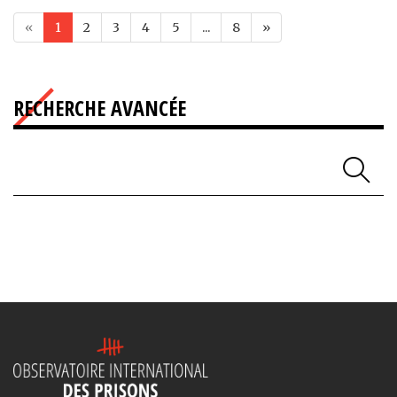
«
1
2
3
4
5
...
8
»
RECHERCHE AVANCÉE