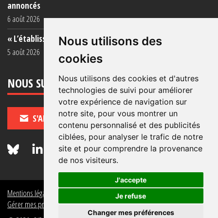
annoncés
6 août 2026
« L’établissement est une porcherie totale »
Nous utilisons des
5 août 2026
cookies
Nous utilisons des cookies et d'autres
NOUS SUIVRE
technologies de suivi pour améliorer
votre expérience de navigation sur
notre site, pour vous montrer un
S'ABONNER
contenu personnalisé et des publicités
ciblées, pour analyser le trafic de notre
site et pour comprendre la provenance
de nos visiteurs.
J'accepte
Mentions légales
Crédits
Politique de données personnelles
Je refuse
Gérer mes préférences de données personnelles
Changer mes préférences