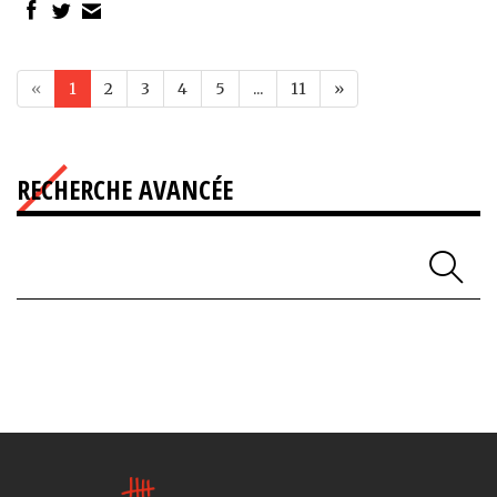
«
1
2
3
4
5
...
11
»
RECHERCHE AVANCÉE