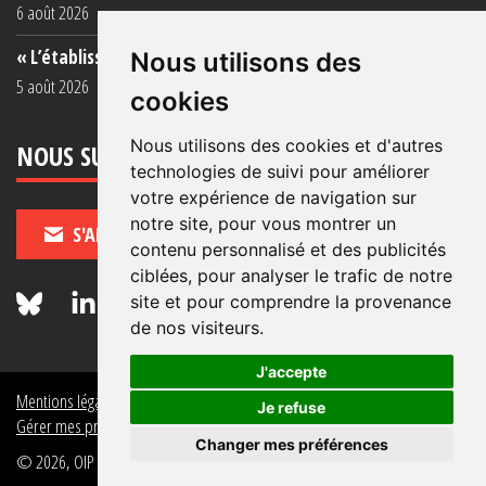
6 août 2026
« L’établissement est une porcherie totale »
Nous utilisons des
5 août 2026
cookies
Nous utilisons des cookies et d'autres
NOUS SUIVRE
technologies de suivi pour améliorer
votre expérience de navigation sur
notre site, pour vous montrer un
S'ABONNER
contenu personnalisé et des publicités
ciblées, pour analyser le trafic de notre
site et pour comprendre la provenance
de nos visiteurs.
J'accepte
Mentions légales
Crédits
Politique de données personnelles
Je refuse
Gérer mes préférences de données personnelles
Changer mes préférences
© 2026, OIP Section FR