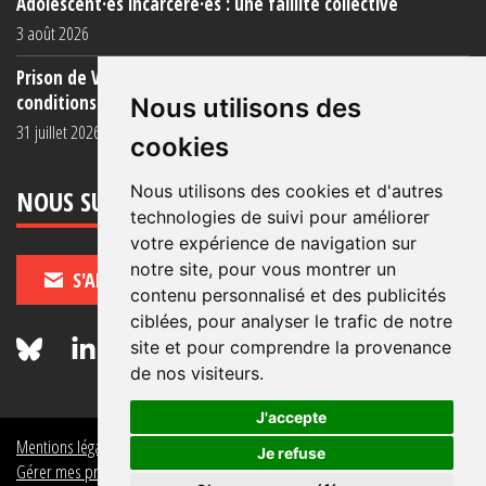
Adolescent·es incarcéré·es : une faillite collective
3 août 2026
Prison de Vendin-le-Vieil : témoignage de familles sur les
conditions (...)
Nous utilisons des
31 juillet 2026
cookies
Nous utilisons des cookies et d'autres
NOUS SUIVRE
technologies de suivi pour améliorer
votre expérience de navigation sur
notre site, pour vous montrer un
S'ABONNER
contenu personnalisé et des publicités
ciblées, pour analyser le trafic de notre
site et pour comprendre la provenance
de nos visiteurs.
J'accepte
Mentions légales
Crédits
Politique de données personnelles
Je refuse
Gérer mes préférences de données personnelles