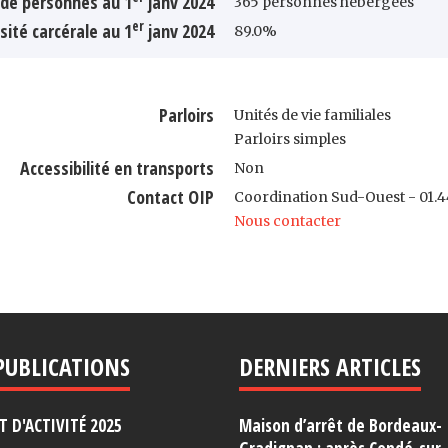
de personnes au 1
janv 2024
365 personnes hébergées
er
sité carcérale au 1
janv 2024
89.0%
Parloirs
Unités de vie familiales
Parloirs simples
Accessibilité en transports
Non
Contact OIP
Coordination Sud-Ouest - 01.44
Nous contacter
PUBLICATIONS
DERNIERS ARTICLES
 D'ACTIVITÉ 2025
Maison d’arrêt de Bordeaux-