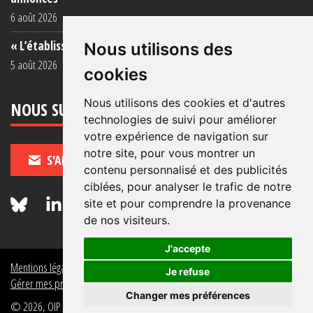
6 août 2026
« L’établissement est une porcherie totale »
Nous utilisons des
5 août 2026
cookies
Nous utilisons des cookies et d'autres
NOUS SUIVRE
technologies de suivi pour améliorer
votre expérience de navigation sur
notre site, pour vous montrer un
S'ABONNER
contenu personnalisé et des publicités
ciblées, pour analyser le trafic de notre
site et pour comprendre la provenance
de nos visiteurs.
J'accepte
Mentions légales
Crédits
Politique de données personnelles
Je refuse
Gérer mes préférences de données personnelles
Changer mes préférences
© 2026, OIP Section FR