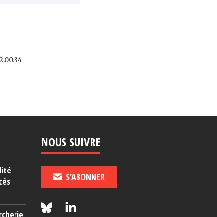
2.00.34
NOUS SUIVRE
lité
S'ABONNER
cés
rcherie