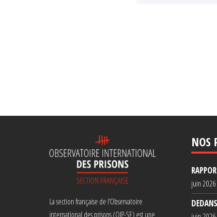
NOS 
RAPPORT
juin 2026
La section française de l’Observatoire
DEDANS
international des prisons (OIP-SF) est une
juin 2026