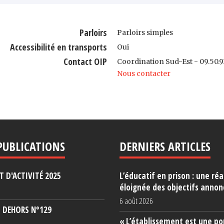
Parloirs
Parloirs simples
Accessibilité en transports
Oui
Contact OIP
Coordination Sud-Est - 09.50.9
Nous contacter
PUBLICATIONS
DERNIERS ARTICLES
 D'ACTIVITÉ 2025
L’éducatif en prison : une réa
éloignée des objectifs annon
6 août 2026
 DEHORS N°129
« L’établissement est une po