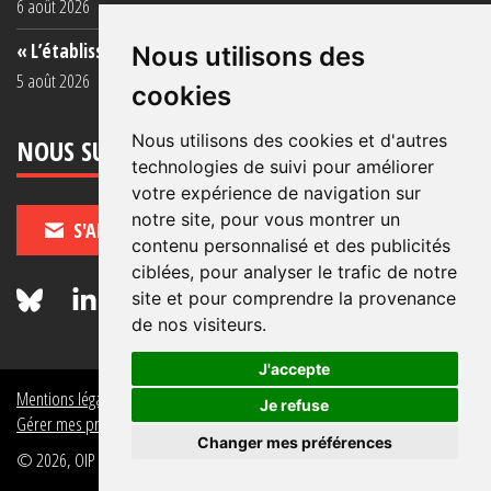
6 août 2026
« L’établissement est une porcherie totale »
Nous utilisons des
5 août 2026
cookies
Nous utilisons des cookies et d'autres
NOUS SUIVRE
technologies de suivi pour améliorer
votre expérience de navigation sur
notre site, pour vous montrer un
S'ABONNER
contenu personnalisé et des publicités
ciblées, pour analyser le trafic de notre
site et pour comprendre la provenance
de nos visiteurs.
J'accepte
Mentions légales
Crédits
Politique de données personnelles
Je refuse
Gérer mes préférences de données personnelles
Changer mes préférences
© 2026, OIP Section FR