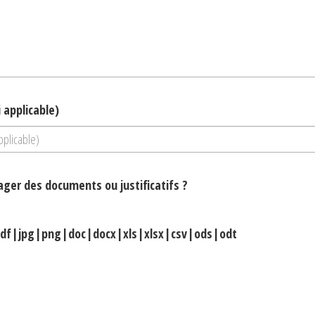
 applicable)
ger des documents ou justificatifs ?
 pdf|jpg|png|doc|docx|xls|xlsx|csv|ods|odt