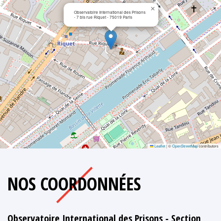
×
Observatoire International des Prisons
- 7 bis rue Riquet - 75019 Paris
Leaflet
|
©
OpenStreetMap
contributors
NOS COORDONNÉES
Observatoire International des Prisons - Section