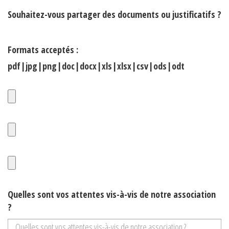
Souhaitez-vous partager des documents ou justificatifs ?
Formats acceptés :
pdf|jpg|png|doc|docx|xls|xlsx|csv|ods|odt
Quelles sont vos attentes vis-à-vis de notre association
?