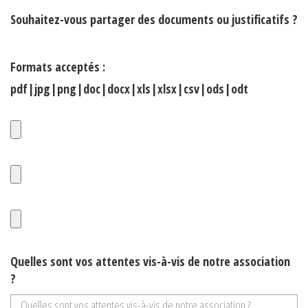
Souhaitez-vous partager des documents ou justificatifs ?
Formats acceptés :
pdf|jpg|png|doc|docx|xls|xlsx|csv|ods|odt
Quelles sont vos attentes vis-à-vis de notre association
?