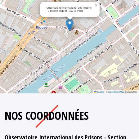
×
Observatoire International des Prisons
- 7 bis rue Riquet - 75019 Paris
Leaflet
|
©
OpenStreetMap
contributors
NOS COORDONNÉES
Observatoire International des Prisons - Section