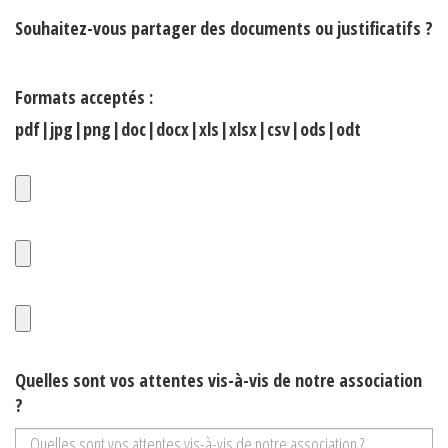
Souhaitez-vous partager des documents ou justificatifs ?
Formats acceptés :
pdf|jpg|png|doc|docx|xls|xlsx|csv|ods|odt
Quelles sont vos attentes vis-à-vis de notre association
?