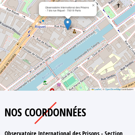
×
Observatoire International des Prisons
- 7 bis rue Riquet - 75019 Paris
Leaflet
|
©
OpenStreetMap
contributors
NOS COORDONNÉES
Observatoire International des Prisons - Section