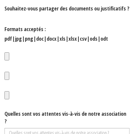
Souhaitez-vous partager des documents ou justificatifs ?
Formats acceptés :
pdf|jpg|png|doc|docx|xls|xlsx|csv|ods|odt
Quelles sont vos attentes vis-à-vis de notre association
?