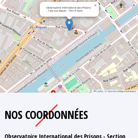
×
Observatoire International des Prisons
- 7 bis rue Riquet - 75019 Paris
Leaflet
|
©
OpenStreetMap
contributors
NOS COORDONNÉES
Observatoire International des Prisons - Section