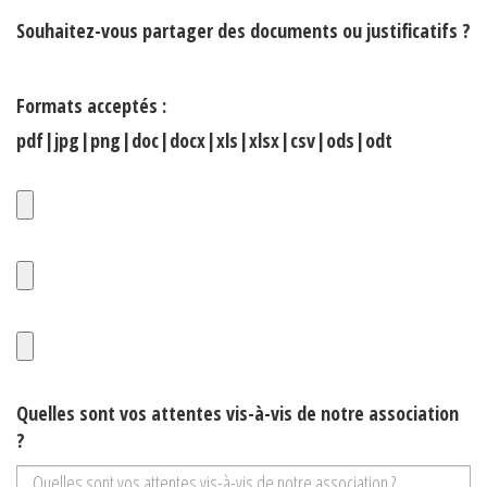
Souhaitez-vous partager des documents ou justificatifs ?
Formats acceptés :
pdf|jpg|png|doc|docx|xls|xlsx|csv|ods|odt
Quelles sont vos attentes vis-à-vis de notre association
?