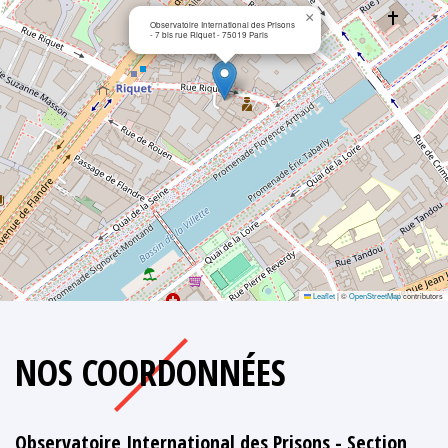
×
Observatoire International des Prisons
- 7 bis rue Riquet - 75019 Paris
Leaflet
|
©
OpenStreetMap
contributors
NOS COORDONNÉES
Observatoire International des Prisons - Section