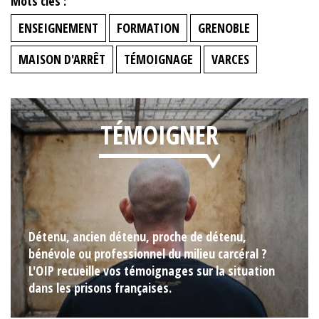
Mots clés :
ENSEIGNEMENT
FORMATION
GRENOBLE
MAISON D'ARRÊT
TÉMOIGNAGE
VARCES
TÉMOIGNER
Détenu, ancien détenu, proche de détenu,
bénévole ou professionnel du milieu carcéral ?
L'OIP recueille vos témoignages sur la situation
dans les prisons françaises.