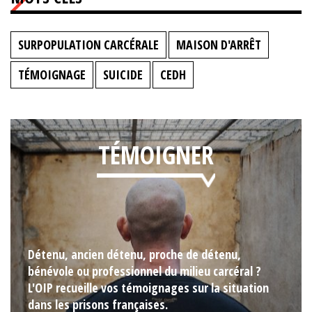
SURPOPULATION CARCÉRALE
MAISON D'ARRÊT
TÉMOIGNAGE
SUICIDE
CEDH
TÉMOIGNER
Détenu, ancien détenu, proche de détenu,
bénévole ou professionnel du milieu carcéral ?
L'OIP recueille vos témoignages sur la situation
dans les prisons françaises.