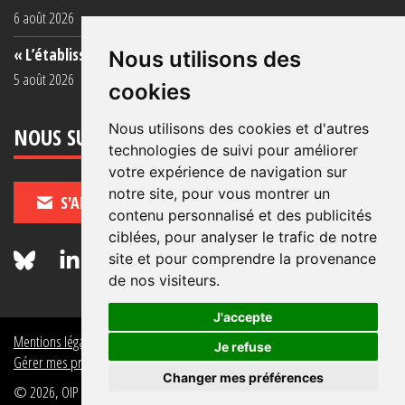
6 août 2026
« L’établissement est une porcherie totale »
Nous utilisons des
5 août 2026
cookies
Nous utilisons des cookies et d'autres
NOUS SUIVRE
technologies de suivi pour améliorer
votre expérience de navigation sur
notre site, pour vous montrer un
S'ABONNER
contenu personnalisé et des publicités
ciblées, pour analyser le trafic de notre
site et pour comprendre la provenance
de nos visiteurs.
J'accepte
Mentions légales
Crédits
Politique de données personnelles
Je refuse
Gérer mes préférences de données personnelles
Changer mes préférences
© 2026, OIP Section FR