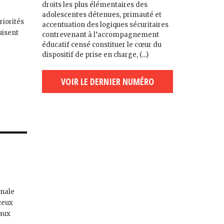
droits les plus élémentaires des
adolescent·es détenu·es, primauté et
riorités
accentuation des logiques sécuritaires
uisent
contrevenant à l’accompagnement
éducatif censé constituer le cœur du
dispositif de prise en charge, (...)
VOIR LE DERNIER NUMÉRO
onale
 ceux
 aux