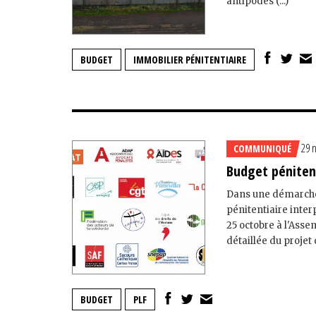
antipodes (...)
BUDGET
IMMOBILIER PÉNITENTIAIRE
29 
COMMUNIQUÉ
Budget pénitent
Dans une démarche 
pénitentiaire inte
25 octobre à l'Ass
détaillée du projet d
BUDGET
PLF