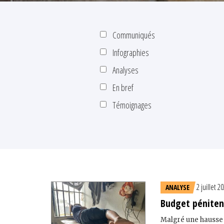
Communiqués
Infographies
Analyses
En bref
Témoignages
2 juillet 2
ANALYSE
Budget pénitent
Malgré une hausse 