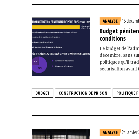
15 décemb
ANALYSE
Budget pénitent
conditions
Le budget de l’admi
décembre. Sans surp
politiques qu’il tr
sécurisation avant 
BUDGET
CONSTRUCTION DE PRISON
POLITIQUE P
24 janvier
ANALYSE