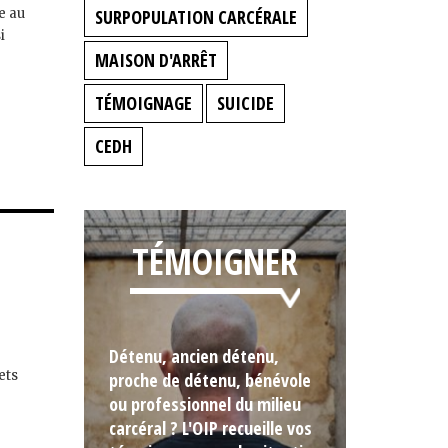
e au
SURPOPULATION CARCÉRALE
i
MAISON D'ARRÊT
TÉMOIGNAGE
SUICIDE
CEDH
TÉMOIGNER
Détenu, ancien détenu,
ets
proche de détenu, bénévole
ou professionnel du milieu
carcéral ? L'OIP recueille vos