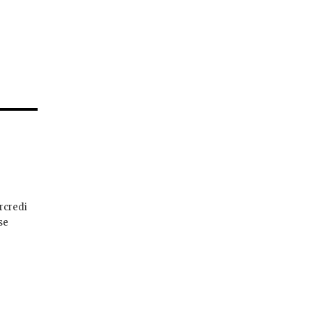
rcredi
se