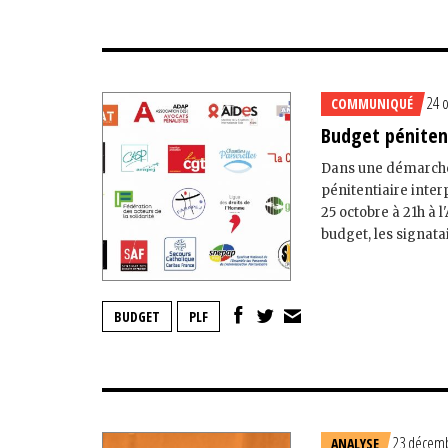
24 
COMMUNIQUÉ
Budget pénitent
Dans une démarche 
pénitentiaire inte
25 octobre à 21h à 
budget, les signatair
BUDGET
PLF
23 décemb
ANALYSE