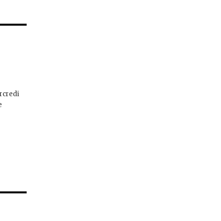
rcredi
e