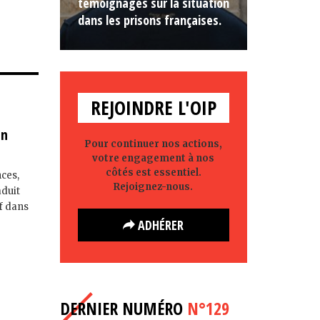
témoignages sur la situation
dans les prisons françaises.
REJOINDRE L'OIP
en
Pour continuer nos actions,
votre engagement à nos
côtés est essentiel.
nces,
Rejoignez-nous.
aduit
if dans
ADHÉRER
DERNIER NUMÉRO
N°129